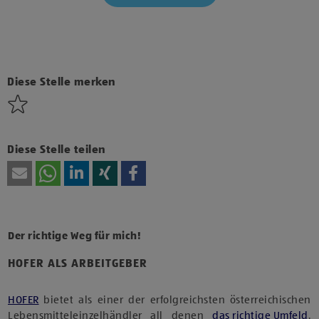
Klicke hier und stimme der Nutzung von Diensten bzw.
Technologien von Drittanbietern zu, um diesen Inhalt
anzuzeigen.
Diese Stelle merken
Diese Stelle teilen
Der richtige Weg für mich!
HOFER ALS ARBEITGEBER
HOFER
bietet als einer der erfolgreichsten österreichischen
Lebensmitteleinzelhändler all denen
das richtige Umfeld
,