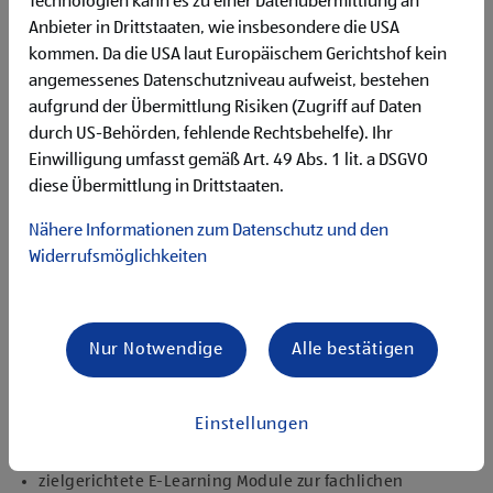
Technologien kann es zu einer Datenübermittlung an
unseren Kund:innen
Flexibilität für Früh- und Spätdienste (Montag bis
Anbieter in Drittstaaten, wie insbesondere die USA
Samstag)
kommen. Da die USA laut Europäischem Gerichtshof kein
Begeisterung im Handel zu arbeiten und den
angemessenes Datenschutzniveau aufweist, bestehen
Unternehmenserfolg mitzugestalten
aufgrund der Übermittlung Risiken (Zugriff auf Daten
Freude an der Arbeit im Team für ein motiviertes
durch US-Behörden, fehlende Rechtsbehelfe). Ihr
Miteinander
Einwilligung umfasst gemäß Art. 49 Abs. 1 lit. a DSGVO
Bereitschaft zu körperlich anspruchsvollen Tätigkeiten
diese Übermittlung in Drittstaaten.
freundlich im Umgang mit Kund:innen für eine
angenehme Einkaufsatmosphäre
Nähere Informationen zum Datenschutz und den
zuverlässige und organisierte Arbeitsweise zur
Widerrufsmöglichkeiten
gewissenhaften Erledigung der Aufgaben
Angebote, die mich überzeugen
attraktive Teilzeitoptionen
Nur Notwendige
Alle bestätigen
vielseitiges und verantwortungsvolles Tätigkeitsfeld
umfangreiche Einarbeitung und individuelles
Onboarding
Einstellungen
top ausgestattet mit Headset und immer verbunden mit
dem Team
zielgerichtete E-Learning Module zur fachlichen