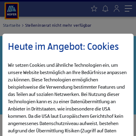
Me
Startseite
Stelleninserat nicht mehr verfügbar
Heute im Angebot: Cookies
Danke für dein Interesse!
Diese Stelle wurde leider bereits besetzt, aber wir
haben noch weitere Jobs, die auf dich warten!
Wir setzen Cookies und ähnliche Technologien ein, um
unsere Website bestmöglich an Ihre Bedürfnisse anpassen
Entdecke unsere offenen Jobs oder abonniere deinen
zu können. Diese Technologien ermöglichen
persönlichen Jobalarm:
beispielsweise die Verwendung bestimmter Features und
das Teilen auf sozialen Netzwerken. Bei Nutzung dieser
Jobsuche
Jobalarm
Technologien kann es zu einer Datenübermittlung an
Anbieter in Drittstaaten, wie insbesondere die USA
kommen. Da die USA laut Europäischem Gerichtshof kein
angemessenes Datenschutzniveau aufweist, bestehen
aufgrund der Übermittlung Risiken (Zugriff auf Daten