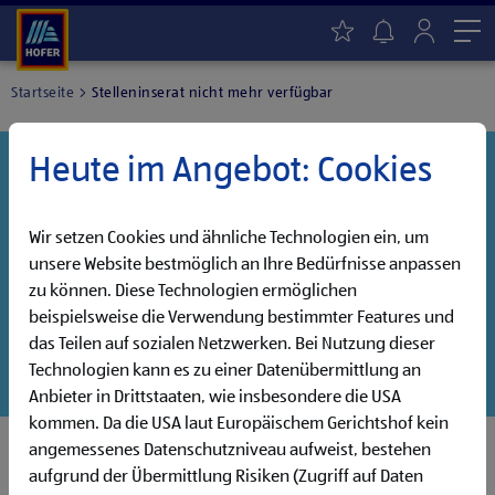
Me
Startseite
Stelleninserat nicht mehr verfügbar
Heute im Angebot: Cookies
Danke für dein Interesse!
Diese Stelle wurde leider bereits besetzt, aber wir
haben noch weitere Jobs, die auf dich warten!
Wir setzen Cookies und ähnliche Technologien ein, um
unsere Website bestmöglich an Ihre Bedürfnisse anpassen
Entdecke unsere offenen Jobs oder abonniere deinen
zu können. Diese Technologien ermöglichen
persönlichen Jobalarm:
beispielsweise die Verwendung bestimmter Features und
das Teilen auf sozialen Netzwerken. Bei Nutzung dieser
Jobsuche
Jobalarm
Technologien kann es zu einer Datenübermittlung an
Anbieter in Drittstaaten, wie insbesondere die USA
kommen. Da die USA laut Europäischem Gerichtshof kein
angemessenes Datenschutzniveau aufweist, bestehen
aufgrund der Übermittlung Risiken (Zugriff auf Daten