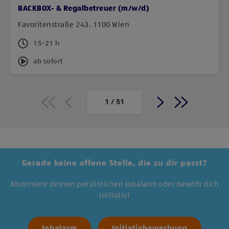
BACKBOX- & Regalbetreuer (m/w/d)
Favoritenstraße 243, 1100 Wien
15-21 h
ab sofort
1
/
51
Gerade keine offene Stelle, die zu dir passt?
Abonniere deinen persönlichen Jobalarm oder bewirb dich
initiativ!
Jobalarm
Initiativbewerbung