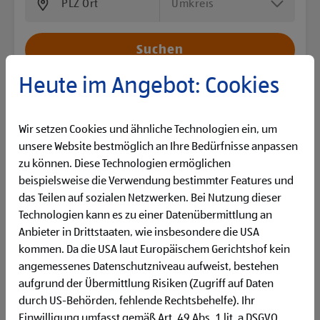
Umkreis
Heute im Angebot: Cookies
Berufserfahrung
Wir setzen Cookies und ähnliche Technologien ein, um
unsere Website bestmöglich an Ihre Bedürfnisse anpassen
Tätigkeitsbereich
zu können. Diese Technologien ermöglichen
beispielsweise die Verwendung bestimmter Features und
Beschäftigungsausmaß
das Teilen auf sozialen Netzwerken. Bei Nutzung dieser
Technologien kann es zu einer Datenübermittlung an
Anbieter in Drittstaaten, wie insbesondere die USA
Job Titel A-Z
kommen. Da die USA laut Europäischem Gerichtshof kein
angemessenes Datenschutzniveau aufweist, bestehen
Filter löschen
Filialteam
aufgrund der Übermittlung Risiken (Zugriff auf Daten
durch US-Behörden, fehlende Rechtsbehelfe). Ihr
Einwilligung umfasst gemäß Art. 49 Abs. 1 lit. a DSGVO
BACKBOX- & Regalbetreuer (m/w/d)