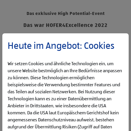
Das exklusive High Potential-Event
Das war HOFER4Excellence 2022
Am 17.05.2022 fand das Event der Extraklasse mit
Heute im Angebot: Cookies
hochkarätigen Gästen aus Bildung und Wirtschaft im
atemberaubenden Ambiente des k47.wien über den Dächern
der Hauptstadt statt. Zahlreiche High Potentials hatten
dieses Jahr die Chance den wohl exklusivsten Karriere-Talk
Wir setzen Cookies und ähnliche Technologien ein, um
des österreichischen Lebensmitteleinzelhandels -
unsere Website bestmöglich an Ihre Bedürfnisse anpassen
HOFER4Excellence - mitzuerleben.
zu können. Diese Technologien ermöglichen
beispielsweise die Verwendung bestimmter Features und
das Teilen auf sozialen Netzwerken. Bei Nutzung dieser
Klicke hier und stimme der Nutzung von
Technologien kann es zu einer Datenübermittlung an
Diensten bzw. Technologien von
Anbieter in Drittstaaten, wie insbesondere die USA
Drittanbietern zu, um diesen Inhalt
kommen. Da die USA laut Europäischem Gerichtshof kein
anzuzeigen.
angemessenes Datenschutzniveau aufweist, bestehen
aufgrund der Übermittlung Risiken (Zugriff auf Daten