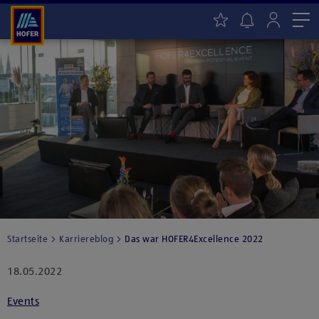
Me
Startseite
Karriereblog
Das war HOFER4Excellence 2022
18.05.2022
Events