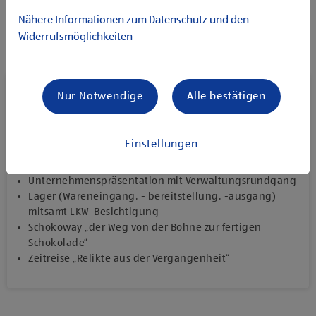
Nähere Informationen zum Datenschutz und den
Widerrufsmöglichkeiten
Programm
Nur Notwendige
Alle bestätigen
Nach dem Check-In und einer Begrüßung wurden die
Gäste in Gruppen eingeteilt, um die verschiedenen
Einstellungen
Stationen zu entdecken:
Unternehmenspräsentation mit Verwaltungsrundgang
Lager (Wareneingang, - bereitstellung, -ausgang)
mitsamt LKW-Besichtigung
Schokoway „der Weg von der Bohne zur fertigen
Schokolade“
Zeitreise „Relikte aus der Vergangenheit“