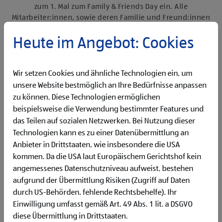
zum 1. Mal zum Family & Friends Day ein. Alle
Mitarbeiter:innen, sowie deren Familie und Freund:innen
hatten die Möglichkeit an diesem Tag das
Verwaltungsgebäude und das Lager der Niederlassung zu
Heute im Angebot: Cookies
besichtigen. Es gab diverse Stationen, an denen die
Teilnehmer:innen Einblicke in die täglichen Arbeitsabläufe
bekamen und einen Blick hinter die Kulissen werfen
Wir setzen Cookies und ähnliche Technologien ein, um
konnten. Außerdem wurde für ein abwechslungsreiches
unsere Website bestmöglich an Ihre Bedürfnisse anpassen
Rahmenprogramm gesorgt. Zum Abschluss kamen die 640
zu können. Diese Technologien ermöglichen
Gäste bei einem gemütlichen Mittagssnack zusammen.
beispielsweise die Verwendung bestimmter Features und
das Teilen auf sozialen Netzwerken. Bei Nutzung dieser
Technologien kann es zu einer Datenübermittlung an
Anbieter in Drittstaaten, wie insbesondere die USA
kommen. Da die USA laut Europäischem Gerichtshof kein
angemessenes Datenschutzniveau aufweist, bestehen
aufgrund der Übermittlung Risiken (Zugriff auf Daten
durch US-Behörden, fehlende Rechtsbehelfe). Ihr
Einwilligung umfasst gemäß Art. 49 Abs. 1 lit. a DSGVO
diese Übermittlung in Drittstaaten.