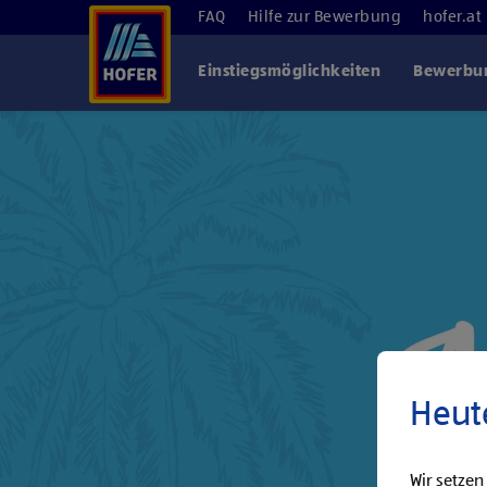
FAQ
Hilfe zur Bewerbung
hofer.at
Einstiegsmöglichkeiten
Bewerbun
Heut
Wir setzen