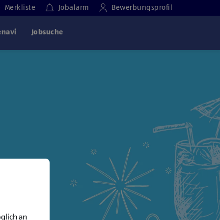
Merkliste
Jobalarm
Bewerbungsprofil
enavi
Jobsuche
glich an