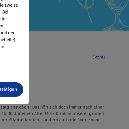
ielsweise
. Bei
 in
em
rund der
behelfe).
 in
Events
estätigen
stag anstoßen? Das hört sich doch immer nach einer
 15:30 Uhr einen After Work Drink in unserer grünen
serer Mitarbeitenden, sondern auch die Sonne vom