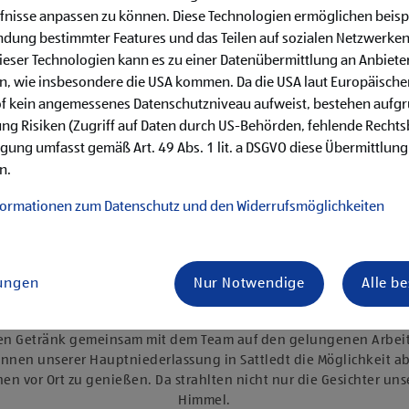
fnisse anpassen zu können. Diese Technologien ermöglichen beisp
dung bestimmter Features und das Teilen auf sozialen Netzwerken
eser Technologien kann es zu einer Datenübermittlung an Anbieter
en, wie insbesondere die USA kommen. Da die USA laut Europäisch
of kein angemessenes Datenschutzniveau aufweist, bestehen aufg
ng Risiken (Zugriff auf Daten durch US-Behörden, fehlende Rechts
ligung umfasst gemäß Art. 49 Abs. 1 lit. a DSGVO diese Übermittlung
n.
formationen zum Datenschutz und den Widerrufsmöglichkeiten
lungen
Nur Notwendige
Alle b
HOFER Afterwork Bar
eien Getränk gemeinsam mit dem Team auf den gelungenen Arbeit
:innen unserer Hauptniederlassung in Sattledt die Möglichkeit ab
 vor Ort zu genießen. Da strahlten nicht nur die Gesichter un
Himmel.