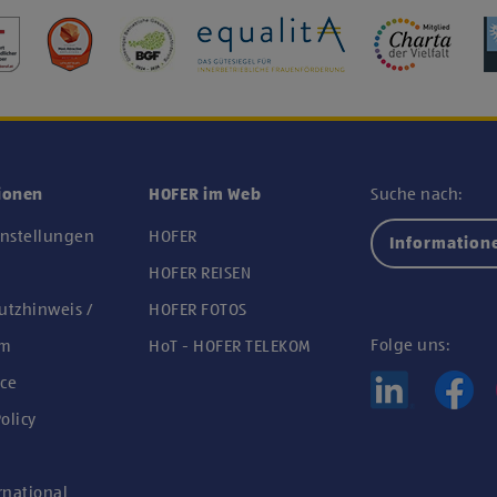
ionen
HOFER im Web
Suche nach:
instellungen
HOFER
Information
n
HOFER REISEN
utzhinweis /
HOFER FOTOS
Folge uns:
um
HoT - HOFER TELEKOM
ce
olicy
rnational