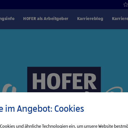
gsinfo
HOFER als Arbeitgeber
Karriereblog
Karrier
e im Angebot: Cookies
 Cookies und ähnliche Technologien ein, um unsere Website bestmö