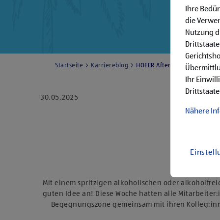
Ihre Bedür
die Verwen
Nutzung di
Drittstaat
Gerichtsh
Startseite
Karriereblog
HOFER Afterwork Bar
Übermittlu
Ihr Einwil
Drittstaate
30.05.2025
Nähere In
Einstel
Mit einem spritzigen alkoholischen oder alkoholfr
guten Idee an! Diese Woche hatten alle Mitarbeiter
Begegnungszone gemeinsam mit ihren Kolleg:innen