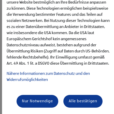
unsere Website bestmöglich an Ihre Bedürfnisse anpassen
zu können. Diese Technologien ermöglichen beispielsweise
die Verwendung bestimmter Features und das Teilen auf
Auf die Plätze, fertig, wuzzeln!
sozialen Netzwerken. Bei Nutzung dieser Technologien kann
es zu einer Datenübermittlung an Anbieter in Drittstaaten,
Unter diesem Motto ging das erste Tischfußball Turnier in
wie insbesondere die USA kommen. Da die USA laut
unserem Headquarter über die Bühne. 32 Spielerinnen und
Europäischem Gerichtshof kein angemessenes
Spieler traten in 16 2er-Teams gegeneinander an und
Datenschutzniveau aufweist, bestehen aufgrund der
stellten an unserem Büro-Standort in Eberstalzell ihr Können
Übermittlung Risiken (Zugriff auf Daten durch US-Behörden,
unter Beweis.
fehlende Rechtsbehelfe). Ihr Einwilligung umfasst gemäß
Art. 49 Abs. 1 lit. a DSGVO diese Übermittlung in Drittstaaten.
In einer spannenden Vorrunde mit vier Gruppen zu jeweils
vier Teams spielten unsere Kolleginnen und Kollegen um den
Nähere Informationen zum Datenschutz und den
Einzug in die Hauptrunde. Dabei zeigte sich schnell, dass
Widerrufsmöglichkeiten
unser HOFER Team auch nach der Arbeit mit voller
Einsatzbereitschaft, Motivation und jeder Menge Spaß an die
Aufgaben herangeht.
Nur Notwendige
Alle bestätigen