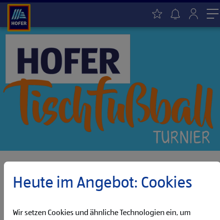
M
Startseite
Karriereblog
Tischfußball Turnier in unserem Headquarter
Heute im Angebot: Cookies
28.03.2024
Wir setzen Cookies und ähnliche Technologien ein, um
Einblicke & Karrierewege
|
Events