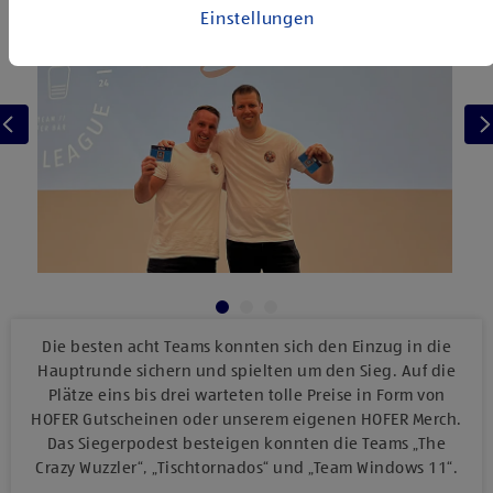
Einstellungen
Die besten acht Teams konnten sich den Einzug in die
Hauptrunde sichern und spielten um den Sieg. Auf die
Plätze eins bis drei warteten tolle Preise in Form von
HOFER Gutscheinen oder unserem eigenen HOFER Merch.
Das Siegerpodest besteigen konnten die Teams „The
Crazy Wuzzler“, „Tischtornados“ und „Team Windows 11“.