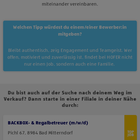
miteinander vereinbaren.
Welchen Tipp würdest du einem/einer Bewerber:in
mitgeben?
Bleibt authentisch, zeig Engagement und Teamgeist. Wer
offen, motiviert und zuverlässig ist, findet bei HOFER nicht
nur einen Job, sondern auch eine Familie.
Du bist auch auf der Suche nach deinem Weg im
Verkauf? Dann starte in einer Filiale in deiner Nähe
durch:
BACKBOX-​ & Regalbetreuer (m/w/d)
Pichl 67, 8984 Bad Mitterndorf