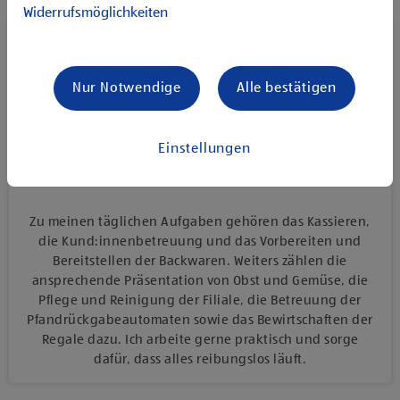
Widerrufsmöglichkeiten
Hallo, ich bin Laura, 39 Jahre alt und arbeite als
Verkaufsmitarbeiterin bei HOFER. Ich bin seit 01.03.2024
Teil des Teams und schätze besonders die Dynamik und
Nur Notwendige
Alle bestätigen
die Abwechslung in meinem Arbeitsalltag. Am Bild seht
ihr mich mit meinem Filialleiter Hubert in unserem
Pausenraum.
Einstellungen
Welche Aufgaben umfasst dein Job?
Zu meinen täglichen Aufgaben gehören das Kassieren,
die Kund:innenbetreuung und das Vorbereiten und
Bereitstellen der Backwaren. Weiters zählen die
ansprechende Präsentation von Obst und Gemüse, die
Pflege und Reinigung der Filiale, die Betreuung der
Pfandrückgabeautomaten sowie das Bewirtschaften der
Regale dazu. Ich arbeite gerne praktisch und sorge
dafür, dass alles reibungslos läuft.