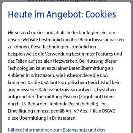
Verkaufsmitarbeiter:in?
Heute im Angebot: Cookies
Unsere Verkaufsmitarbeiter:innen sind stets bemüht unseren
Kund:innen das beste Einkaufserlebnis zu schaffen. Laura
gibt uns im Interview Einblicke und erzählt, was man als
Wir setzen Cookies und ähnliche Technologien ein, um
Verkaufsmitarbeiter:in eigentlich macht.
unsere Website bestmöglich an Ihre Bedürfnisse anpassen
zu können. Diese Technologien ermöglichen
beispielsweise die Verwendung bestimmter Features und
das Teilen auf sozialen Netzwerken. Bei Nutzung dieser
Technologien kann es zu einer Datenübermittlung an
Anbieter in Drittstaaten, wie insbesondere die USA
kommen. Da die USA laut Europäischem Gerichtshof kein
angemessenes Datenschutzniveau aufweist, bestehen
aufgrund der Übermittlung Risiken (Zugriff auf Daten
durch US-Behörden, fehlende Rechtsbehelfe). Ihr
Einwilligung umfasst gemäß Art. 49 Abs. 1 lit. a DSGVO
diese Übermittlung in Drittstaaten.
Nähere Informationen zum Datenschutz und den