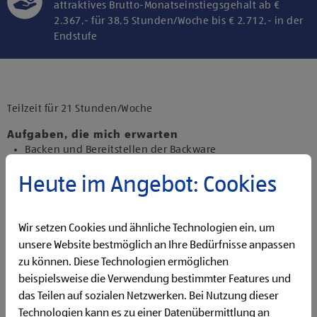
attraktives Brutto-Monatseinstiegsgehalt ab €
2.367,- für 38,5 Stunden/Woche bis € 2.712,- in der
Endstufe
Klicke hier und stimme der Nutzung von
Diensten bzw. Technologien von
Drittanbietern zu, um diesen Inhalt
Teilzeit für 21 Stunden/Woche
anzuzeigen.
Aufgaben, die mich erwarten
Backen und Bereitstellen der Backware
Organisieren und Bewirtschaften der Regale
Heute im Angebot: Cookies
Präsentieren von Obst und Gemüse sowie Durchführen
von Qualitätskontrollen
Beantworten von Kund:innenanfragen
Reinigen der Filiale
Wir setzen Cookies und ähnliche Technologien ein, um
Betreuen der Pfandrückgabeautomaten
unsere Website bestmöglich an Ihre Bedürfnisse anpassen
zu können. Diese Technologien ermöglichen
Qualifikationen, die ich mitbringe
beispielsweise die Verwendung bestimmter Features und
Flexibilität für Früh- und Spätdienste (Montag bis
das Teilen auf sozialen Netzwerken. Bei Nutzung dieser
Samstag)
Technologien kann es zu einer Datenübermittlung an