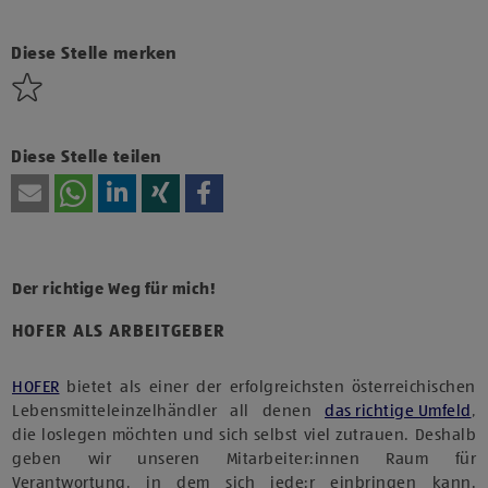
Klicke hier und stimme der Nutzung von Diensten bzw.
Technologien von Drittanbietern zu, um diesen Inhalt
anzuzeigen.
Diese Stelle merken
Diese Stelle teilen
Der richtige Weg für mich!
HOFER ALS ARBEITGEBER
HOFER
bietet als einer der erfolgreichsten österreichischen
Lebensmitteleinzelhändler all denen
das richtige Umfeld
,
die loslegen möchten und sich selbst viel zutrauen. Deshalb
geben wir unseren Mitarbeiter:innen Raum für
Verantwortung, in dem sich jede:r einbringen kann.