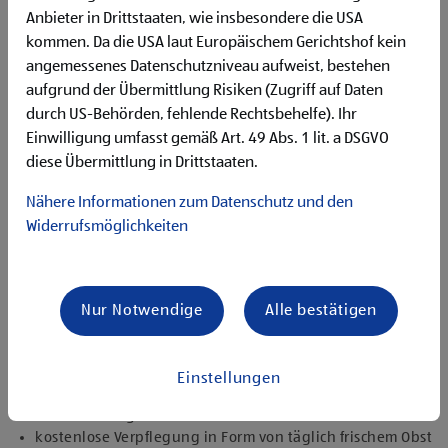
Begeisterung im Handel zu arbeiten und den
Anbieter in Drittstaaten, wie insbesondere die USA
Unternehmenserfolg mitzugestalten
kommen. Da die USA laut Europäischem Gerichtshof kein
Freude an der Arbeit im Team für ein motiviertes
angemessenes Datenschutzniveau aufweist, bestehen
Miteinander
Bereitschaft zu körperlich anspruchsvollen Tätigkeiten
aufgrund der Übermittlung Risiken (Zugriff auf Daten
freundlich im Umgang mit Kund:innen für eine
durch US-Behörden, fehlende Rechtsbehelfe). Ihr
angenehme Einkaufsatmosphäre
Einwilligung umfasst gemäß Art. 49 Abs. 1 lit. a DSGVO
zuverlässige und organisierte Arbeitsweise zur
diese Übermittlung in Drittstaaten.
gewissenhaften Erledigung der Aufgaben
Nähere Informationen zum Datenschutz und den
Angebote, die mich überzeugen
Widerrufsmöglichkeiten
attraktive Teilzeitoptionen, auch als Studentenjob
geeignet
vielseitiges Tätigkeitsfeld
umfangreiche Einarbeitung und individuelles
Nur Notwendige
Alle bestätigen
Onboarding
top ausgestattet mit Headset und immer verbunden mit
dem Team
Einstellungen
zielgerichtete E-Learning Module zur fachlichen
Weiterbildung
kostenlose Verpflegung in Form von täglich frischem Obst