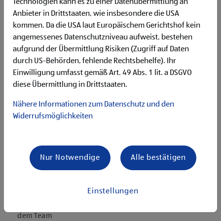
Deutschgrundkenntnisse für die Kommunikation mit
Technologien kann es zu einer Datenübermittlung an
unseren Kund:innen
Anbieter in Drittstaaten, wie insbesondere die USA
Flexibilität für Früh- und Spätdienste (Montag bis
kommen. Da die USA laut Europäischem Gerichtshof kein
Samstag)
angemessenes Datenschutzniveau aufweist, bestehen
Begeisterung im Handel zu arbeiten und den
aufgrund der Übermittlung Risiken (Zugriff auf Daten
Unternehmenserfolg mitzugestalten
durch US-Behörden, fehlende Rechtsbehelfe). Ihr
Freude an der Arbeit im Team für ein motiviertes
Einwilligung umfasst gemäß Art. 49 Abs. 1 lit. a DSGVO
Miteinander
diese Übermittlung in Drittstaaten.
Bereitschaft zu körperlich anspruchsvollen Tätigkeiten
freundlich im Umgang mit Kund:innen für eine
Nähere Informationen zum Datenschutz und den
angenehme Einkaufsatmosphäre
Widerrufsmöglichkeiten
zuverlässige und organisierte Arbeitsweise zur
gewissenhaften Erledigung der Aufgaben
Angebote, die mich überzeugen
Nur Notwendige
Alle bestätigen
attraktive Teilzeitoptionen
vielseitiges und verantwortungsvolles Tätigkeitsfeld
umfangreiche Einarbeitung und individuelles
Einstellungen
Onboarding
top ausgestattet mit Headset und immer verbunden mit
dem Team