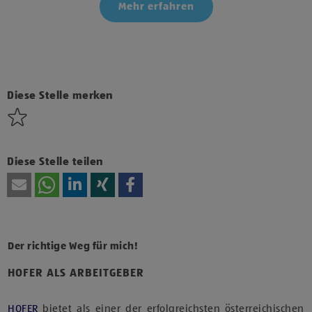
Mehr erfahren
Klicke hier und stimme der Nutzung von Diensten bzw.
Technologien von Drittanbietern zu, um diesen Inhalt
anzuzeigen.
Diese Stelle merken
Diese Stelle teilen
Der richtige Weg für mich!
HOFER ALS ARBEITGEBER
HOFER
bietet als einer der erfolgreichsten österreichischen