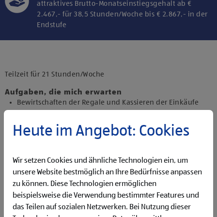
attraktives Brutto-Monatseinstiegsgehalt ab €
2.467,- für 38,5 Stunden/Woche bis € 2.867,- in der
Endstufe
Klicke hier und stimme der Nutzung von
Diensten bzw. Technologien von
Drittanbietern zu, um diesen Inhalt
Teilzeit für 21 Stunden/Woche
anzuzeigen.
Aufgaben, die mich erwarten
Bewirtschaften der Regale und Kassieren der Einkäufe
Backen und Bereitstellen der Backware
Präsentieren von Obst und Gemüse sowie Durchführen
Heute im Angebot: Cookies
von Qualitätskontrollen
Beantworten von Kund:innenanfragen
Reinigen der Filiale
Wir setzen Cookies und ähnliche Technologien ein, um
Betreuen der Pfandrückgabeautomaten
unsere Website bestmöglich an Ihre Bedürfnisse anpassen
zu können. Diese Technologien ermöglichen
Qualifikationen, die ich mitbringe
beispielsweise die Verwendung bestimmter Features und
abgeschlossene Ausbildung und Berufserfahrung von
das Teilen auf sozialen Netzwerken. Bei Nutzung dieser
Vorteil