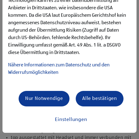
Technologien kann es zu einer Datenübermittlung an
Flexibilität für Früh- und Spätdienste (Montag bis
Anbieter in Drittstaaten, wie insbesondere die USA
Samstag)
kommen. Da die USA laut Europäischem Gerichtshof kein
Begeisterung im Handel zu arbeiten und den
Unternehmenserfolg mitzugestalten
angemessenes Datenschutzniveau aufweist, bestehen
Freude an der Arbeit im Team für ein motiviertes
aufgrund der Übermittlung Risiken (Zugriff auf Daten
Miteinander
durch US-Behörden, fehlende Rechtsbehelfe). Ihr
Bereitschaft zu körperlich anspruchsvollen Tätigkeiten
Einwilligung umfasst gemäß Art. 49 Abs. 1 lit. a DSGVO
freundlich im Umgang mit Kund:innen für eine
diese Übermittlung in Drittstaaten.
angenehme Einkaufsatmosphäre
zuverlässige und organisierte Arbeitsweise zur
Nähere Informationen zum Datenschutz und den
gewissenhaften Erledigung der Aufgaben
Widerrufsmöglichkeiten
Angebote, die mich überzeugen
1.000 € HOFER Reisen- oder Warengutschein und
zusätzlich 1.500 € bei ausgezeichnetem Erfolg
Nur Notwendige
Alle bestätigen
Erfolgsprämien bei positivem Lehrabschluss (guter Erfolg:
500 € HOFER Reisen- oder Warengutschein, bestanden:
150 €)
Einstellungen
Extraurlaub bei Lehre mit Matura
rasche Aufstiegsmöglichkeiten
top ausgestattet mit Headset und immer verbunden mit