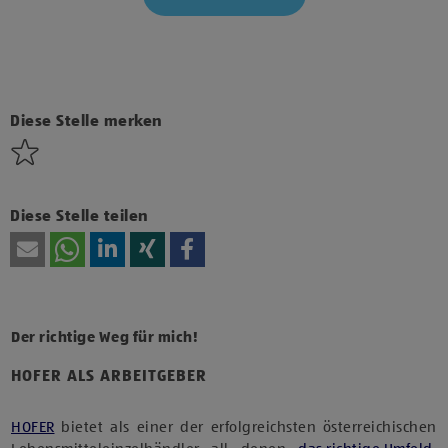
Klicke hier und stimme der Nutzung von Diensten bzw.
Technologien von Drittanbietern zu, um diesen Inhalt
anzuzeigen.
Diese Stelle merken
Diese Stelle teilen
Der richtige Weg für mich!
HOFER ALS ARBEITGEBER
HOFER
bietet als einer der erfolgreichsten österreichischen