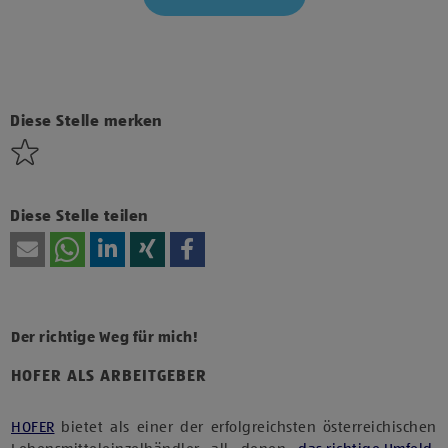
Klicke hier und stimme der Nutzung von Diensten bzw.
Technologien von Drittanbietern zu, um diesen Inhalt
anzuzeigen.
Diese Stelle merken
Diese Stelle teilen
Der richtige Weg für mich!
HOFER ALS ARBEITGEBER
HOFER
bietet als einer der erfolgreichsten österreichischen