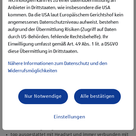
Technologien kann es zu einer Datenübermittlung an
Flexibilität für Früh- und Spätdienste (Montag bis
Anbieter in Drittstaaten, wie insbesondere die USA
Samstag)
kommen. Da die USA laut Europäischem Gerichtshof kein
Begeisterung im Handel zu arbeiten und den
Unternehmenserfolg mitzugestalten
angemessenes Datenschutzniveau aufweist, bestehen
Freude an der Arbeit im Team für ein motiviertes
aufgrund der Übermittlung Risiken (Zugriff auf Daten
Miteinander
durch US-Behörden, fehlende Rechtsbehelfe). Ihr
Bereitschaft zu körperlich anspruchsvollen Tätigkeiten
Einwilligung umfasst gemäß Art. 49 Abs. 1 lit. a DSGVO
freundlich im Umgang mit Kund:innen für eine
diese Übermittlung in Drittstaaten.
angenehme Einkaufsatmosphäre
zuverlässige und organisierte Arbeitsweise zur
Nähere Informationen zum Datenschutz und den
gewissenhaften Erledigung der Aufgaben
Widerrufsmöglichkeiten
Angebote, die mich überzeugen
1.000 € HOFER Reisen- oder Warengutschein und
zusätzlich 1.500 € bei ausgezeichnetem Erfolg
Nur Notwendige
Alle bestätigen
Erfolgsprämien bei positivem Lehrabschluss (guter Erfolg:
500 € HOFER Reisen- oder Warengutschein, bestanden:
150 €)
Einstellungen
Extraurlaub bei Lehre mit Matura
rasche Aufstiegsmöglichkeiten
top ausgestattet mit Headset und immer verbunden mit