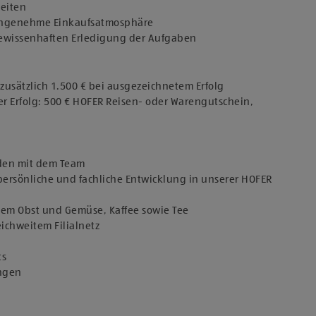
keiten
 angenehme Einkaufsatmosphäre
 gewissenhaften Erledigung der Aufgaben
usätzlich 1.500 € bei ausgezeichnetem Erfolg
er Erfolg: 500 € HOFER Reisen- oder Warengutschein,
den mit dem Team
persönliche und fachliche Entwicklung in unserer HOFER
chem Obst und Gemüse, Kaffee sowie Tee
eichweitem Filialnetz
ts
ungen