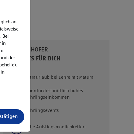
glich an
ielsweise
. Bei
 in
UNSERE HOFER
em
rund der
BENEFITS FÜR DICH
behelfe).
 in
Extraurlaub bei Lehre mit Matura
Überdurchschnittlich hohes
Lehrlingseinkommen
Lehrlingsevents
estätigen
Tolle Aufstiegsmöglichkeiten