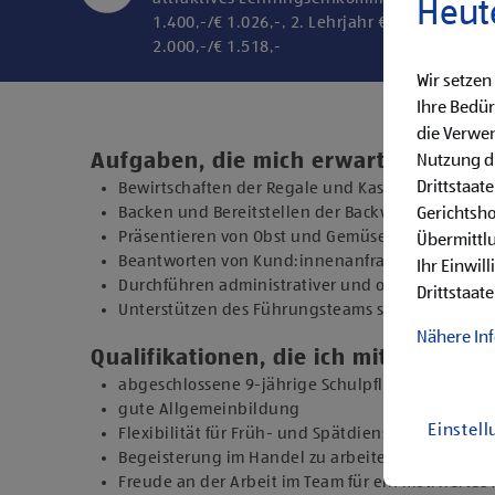
Heut
1.400,-/€ 1.026,-, 2. Lehrjahr € 1.600,-/€ 1.20
2.000,-/€ 1.518,-
Wir setzen
Ihre Bedür
die Verwen
Aufgaben, die mich erwarten
Nutzung di
Drittstaat
Bewirtschaften der Regale und Kassieren der Ein
Backen und Bereitstellen der Backware
Gerichtsh
Präsentieren von Obst und Gemüse sowie Durchfü
Übermittlu
Beantworten von Kund:innenanfragen
Ihr Einwil
Durchführen administrativer und organisatorisc
Drittstaate
Unterstützen des Führungsteams sowie Übernehm
Nähere In
Qualifikationen, die ich mitbringe
abgeschlossene 9-jährige Schulpflicht
gute Allgemeinbildung
Einstel
Flexibilität für Früh- und Spätdienste (Montag b
Begeisterung im Handel zu arbeiten und den Un
Freude an der Arbeit im Team für ein motiviertes