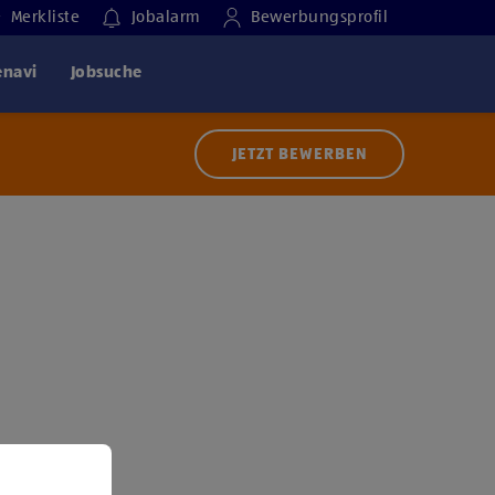
Merkliste
Jobalarm
Bewerbungsprofil
enavi
Jobsuche
JETZT BEWERBEN
 der Nutzung von Diensten bzw. Technologien von
ern zu, um diesen Inhalt anzuzeigen.