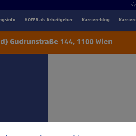
gsinfo
HOFER als Arbeitgeber
Karriereblog
Karrier
/d) Gudrunstraße 144, 1100 Wien
Klicke hier und stimme
Drittanbiet
trag: 1. Lehrjahr €