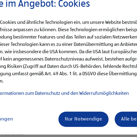
e im Angebot: Cookies
0,-, 3. Lehrjahr €
 Cookies und ähnliche Technologien ein, um unsere Website bestmö
fnisse anpassen zu können. Diese Technologien ermöglichen beisp
dung bestimmter Features und das Teilen auf sozialen Netzwerken
eser Technologien kann es zu einer Datenübermittlung an Anbieter
en, wie insbesondere die USA kommen. Da die USA laut Europäisch
käufe
of kein angemessenes Datenschutzniveau aufweist, bestehen aufg
hren von Qualitätskontrollen
ng Risiken (Zugriff auf Daten durch US-Behörden, fehlende Rechts
ligung umfasst gemäß Art. 49 Abs. 1 lit. a DSGVO diese Übermittlung
her Aufgaben
n.
en erster Führungstätigkeiten
formationen zum Datenschutz und den Widerrufsmöglichkeiten
lungen
Nur Notwendige
Alle b
is Samstag)
ternehmenserfolg mitzugestalten
 Miteinander