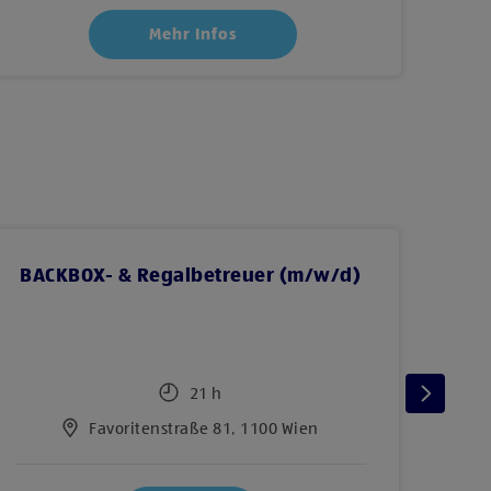
Mehr Infos
BACKBOX- & Regalbetreuer (m/w/d)
F
21 h
Favoritenstraße 81, 1100 Wien