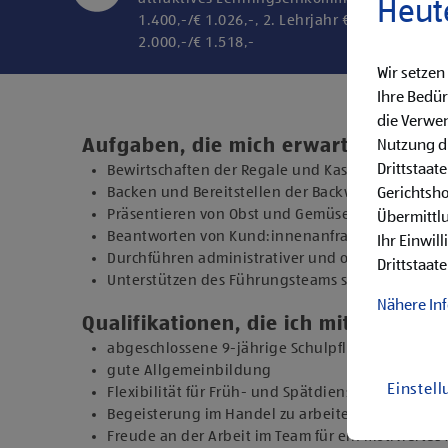
Heut
1.400,-/€ 1.026,-, 2. Lehrjahr € 1.600,-/€ 1.20
2.000,-/€ 1.518,-
Wir setzen
Ihre Bedür
die Verwen
Aufgaben, die mich erwarten
Nutzung di
Drittstaat
Bewirtschaften der Regale und Kassieren der Ein
Backen und Bereitstellen der Backware
Gerichtsh
Präsentieren von Obst und Gemüse sowie Durchfü
Übermittlu
Beantworten von Kund:innenanfragen
Ihr Einwil
Durchführen administrativer und organisatorisc
Drittstaate
Unterstützen des Führungsteams sowie Übernehm
Nähere In
Qualifikationen, die ich mitbringe
abgeschlossene 9-jährige Schulpflicht
gute Allgemeinbildung
Einstel
Flexibilität für Früh- und Spätdienste (Montag b
Begeisterung im Handel zu arbeiten und den Un
Freude an der Arbeit im Team für ein motiviertes