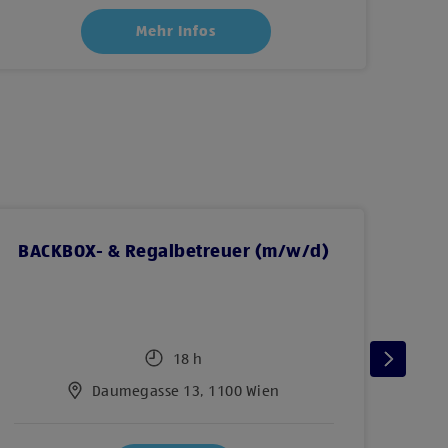
Mehr Infos
BACKBOX- & Regalbetreuer (m/w/d)
Le
18 h
Daumegasse 13, 1100 Wien