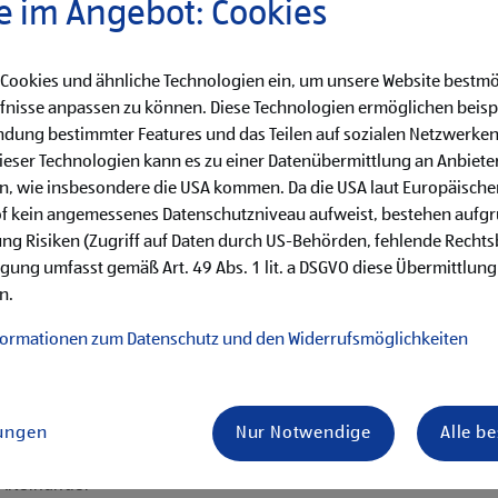
e im Angebot: Cookies
0,-, 3. Lehrjahr €
 Cookies und ähnliche Technologien ein, um unsere Website bestmö
fnisse anpassen zu können. Diese Technologien ermöglichen beisp
dung bestimmter Features und das Teilen auf sozialen Netzwerken
eser Technologien kann es zu einer Datenübermittlung an Anbieter
en, wie insbesondere die USA kommen. Da die USA laut Europäisch
käufe
of kein angemessenes Datenschutzniveau aufweist, bestehen aufg
hren von Qualitätskontrollen
ng Risiken (Zugriff auf Daten durch US-Behörden, fehlende Rechts
ligung umfasst gemäß Art. 49 Abs. 1 lit. a DSGVO diese Übermittlung
her Aufgaben
n.
en erster Führungstätigkeiten
formationen zum Datenschutz und den Widerrufsmöglichkeiten
lungen
Nur Notwendige
Alle b
is Samstag)
ternehmenserfolg mitzugestalten
 Miteinander