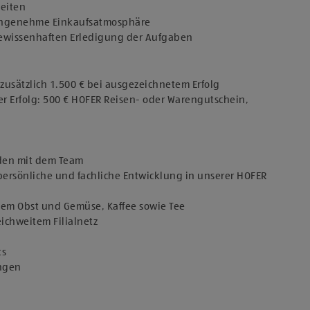
keiten
 angenehme Einkaufsatmosphäre
 gewissenhaften Erledigung der Aufgaben
usätzlich 1.500 € bei ausgezeichnetem Erfolg
er Erfolg: 500 € HOFER Reisen- oder Warengutschein,
den mit dem Team
persönliche und fachliche Entwicklung in unserer HOFER
chem Obst und Gemüse, Kaffee sowie Tee
eichweitem Filialnetz
ts
ungen