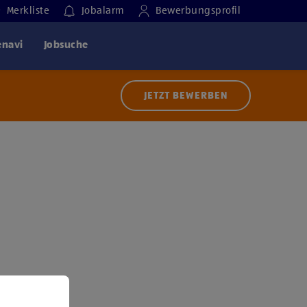
Merkliste
Jobalarm
Bewerbungsprofil
enavi
Jobsuche
JETZT BEWERBEN
 der Nutzung von Diensten bzw. Technologien von
ern zu, um diesen Inhalt anzuzeigen.