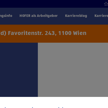
gsinfo
HOFER als Arbeitgeber
Karriereblog
Karrier
d) Favoritenstr. 243, 1100 Wien
Klicke hier und stimme
Drittanbiet
trag: 1. Lehrjahr €