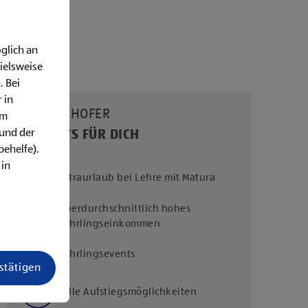
glich an
ielsweise
. Bei
 in
UNSERE HOFER
em
rund der
BENEFITS FÜR DICH
behelfe).
 in
Extraurlaub bei Lehre mit Matura
Überdurchschnittlich hohes
Lehrlingseinkommen
Lehrlingsevents
estätigen
Tolle Aufstiegsmöglichkeiten