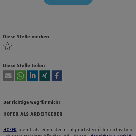
Klicke hier und stimme der Nutzung von Diensten bzw.
Technologien von Drittanbietern zu, um diesen Inhalt
anzuzeigen.
Diese Stelle merken
Diese Stelle teilen
Der richtige Weg für mich!
HOFER ALS ARBEITGEBER
HOFER
bietet als einer der erfolgreichsten österreichischen