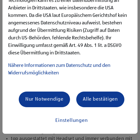
Technologien kann es zu einer Datenübermittlung an
Flexibilität für Früh- und Spätdienste (Montag bis
Anbieter in Drittstaaten, wie insbesondere die USA
Samstag)
kommen. Da die USA laut Europäischem Gerichtshof kein
Begeisterung im Handel zu arbeiten und den
Unternehmenserfolg mitzugestalten
angemessenes Datenschutzniveau aufweist, bestehen
Freude an der Arbeit im Team für ein motiviertes
aufgrund der Übermittlung Risiken (Zugriff auf Daten
Miteinander
durch US-Behörden, fehlende Rechtsbehelfe). Ihr
Bereitschaft zu körperlich anspruchsvollen Tätigkeiten
Einwilligung umfasst gemäß Art. 49 Abs. 1 lit. a DSGVO
freundlich im Umgang mit Kund:innen für eine
diese Übermittlung in Drittstaaten.
angenehme Einkaufsatmosphäre
zuverlässige und organisierte Arbeitsweise zur
Nähere Informationen zum Datenschutz und den
gewissenhaften Erledigung der Aufgaben
Widerrufsmöglichkeiten
Angebote, die mich überzeugen
1.000 € HOFER Reisen- oder Warengutschein und
zusätzlich 1.500 € bei ausgezeichnetem Erfolg
Nur Notwendige
Alle bestätigen
Erfolgsprämien bei positivem Lehrabschluss (guter Erfolg:
500 € HOFER Reisen- oder Warengutschein, bestanden:
150 €)
Einstellungen
Extraurlaub bei Lehre mit Matura
rasche Aufstiegsmöglichkeiten
top ausgestattet mit Headset und immer verbunden mit