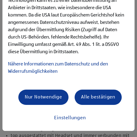
Technologien kann es zu einer Datenübermittlung an
Flexibilität für Früh- und Spätdienste (Montag bis
Anbieter in Drittstaaten, wie insbesondere die USA
Samstag)
kommen. Da die USA laut Europäischem Gerichtshof kein
Begeisterung im Handel zu arbeiten und den
Unternehmenserfolg mitzugestalten
angemessenes Datenschutzniveau aufweist, bestehen
Freude an der Arbeit im Team für ein motiviertes
aufgrund der Übermittlung Risiken (Zugriff auf Daten
Miteinander
durch US-Behörden, fehlende Rechtsbehelfe). Ihr
Bereitschaft zu körperlich anspruchsvollen Tätigkeiten
Einwilligung umfasst gemäß Art. 49 Abs. 1 lit. a DSGVO
freundlich im Umgang mit Kund:innen für eine
diese Übermittlung in Drittstaaten.
angenehme Einkaufsatmosphäre
zuverlässige und organisierte Arbeitsweise zur
Nähere Informationen zum Datenschutz und den
gewissenhaften Erledigung der Aufgaben
Widerrufsmöglichkeiten
Angebote, die mich überzeugen
1.000 € HOFER Reisen- oder Warengutschein und
zusätzlich 1.500 € bei ausgezeichnetem Erfolg
Nur Notwendige
Alle bestätigen
Erfolgsprämien bei positivem Lehrabschluss (guter Erfolg:
500 € HOFER Reisen- oder Warengutschein, bestanden:
150 €)
Einstellungen
Extraurlaub bei Lehre mit Matura
rasche Aufstiegsmöglichkeiten
top ausgestattet mit Headset und immer verbunden mit