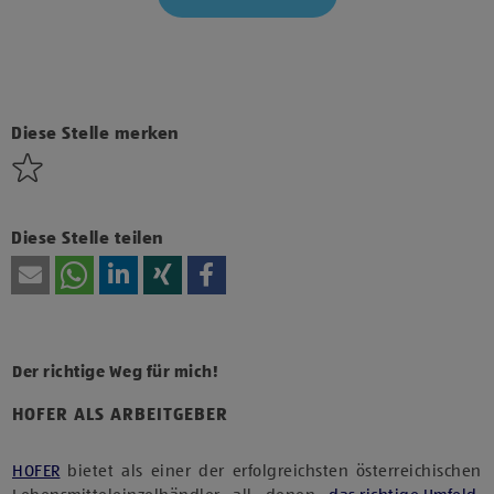
Klicke hier und stimme der Nutzung von Diensten bzw.
Technologien von Drittanbietern zu, um diesen Inhalt
anzuzeigen.
Diese Stelle merken
Diese Stelle teilen
Der richtige Weg für mich!
HOFER ALS ARBEITGEBER
HOFER
bietet als einer der erfolgreichsten österreichischen