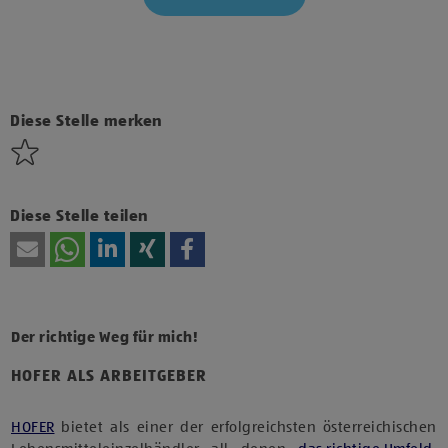
Klicke hier und stimme der Nutzung von Diensten bzw.
Technologien von Drittanbietern zu, um diesen Inhalt
anzuzeigen.
Diese Stelle merken
Diese Stelle teilen
Der richtige Weg für mich!
HOFER ALS ARBEITGEBER
HOFER
bietet als einer der erfolgreichsten österreichischen