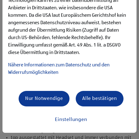
Technologien kann es zu einer Datenübermittlung an
Flexibilität für Früh- und Spätdienste (Montag bis
Anbieter in Drittstaaten, wie insbesondere die USA
Samstag)
kommen. Da die USA laut Europäischem Gerichtshof kein
Begeisterung im Handel zu arbeiten und den
Unternehmenserfolg mitzugestalten
angemessenes Datenschutzniveau aufweist, bestehen
Freude an der Arbeit im Team für ein motiviertes
aufgrund der Übermittlung Risiken (Zugriff auf Daten
Miteinander
durch US-Behörden, fehlende Rechtsbehelfe). Ihr
Bereitschaft zu körperlich anspruchsvollen Tätigkeiten
Einwilligung umfasst gemäß Art. 49 Abs. 1 lit. a DSGVO
freundlich im Umgang mit Kund:innen für eine
diese Übermittlung in Drittstaaten.
angenehme Einkaufsatmosphäre
zuverlässige und organisierte Arbeitsweise zur
Nähere Informationen zum Datenschutz und den
gewissenhaften Erledigung der Aufgaben
Widerrufsmöglichkeiten
Angebote, die mich überzeugen
1.000 € HOFER Reisen- oder Warengutschein und
zusätzlich 1.500 € bei ausgezeichnetem Erfolg
Nur Notwendige
Alle bestätigen
Erfolgsprämien bei positivem Lehrabschluss (guter Erfolg:
500 € HOFER Reisen- oder Warengutschein, bestanden:
150 €)
Einstellungen
Extraurlaub bei Lehre mit Matura
rasche Aufstiegsmöglichkeiten
top ausgestattet mit Headset und immer verbunden mit