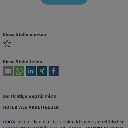
Klicke hier und stimme der Nutzung von Diensten bzw.
Technologien von Drittanbietern zu, um diesen Inhalt
anzuzeigen.
Diese Stelle merken
Diese Stelle teilen
Der richtige Weg für mich!
HOFER ALS ARBEITGEBER
HOFER
bietet als einer der erfolgreichsten österreichischen