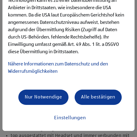
Technologien kann es zu einer Datenübermittlung an
Flexibilität für Früh- und Spätdienste (Montag bis
Anbieter in Drittstaaten, wie insbesondere die USA
Samstag)
kommen. Da die USA laut Europäischem Gerichtshof kein
Begeisterung im Handel zu arbeiten und den
Unternehmenserfolg mitzugestalten
angemessenes Datenschutzniveau aufweist, bestehen
Freude an der Arbeit im Team für ein motiviertes
aufgrund der Übermittlung Risiken (Zugriff auf Daten
Miteinander
durch US-Behörden, fehlende Rechtsbehelfe). Ihr
Bereitschaft zu körperlich anspruchsvollen Tätigkeiten
Einwilligung umfasst gemäß Art. 49 Abs. 1 lit. a DSGVO
freundlich im Umgang mit Kund:innen für eine
diese Übermittlung in Drittstaaten.
angenehme Einkaufsatmosphäre
zuverlässige und organisierte Arbeitsweise zur
Nähere Informationen zum Datenschutz und den
gewissenhaften Erledigung der Aufgaben
Widerrufsmöglichkeiten
Angebote, die mich überzeugen
1.000 € HOFER Reisen- oder Warengutschein und
zusätzlich 1.500 € bei ausgezeichnetem Erfolg
Nur Notwendige
Alle bestätigen
Erfolgsprämien bei positivem Lehrabschluss (guter Erfolg:
500 € HOFER Reisen- oder Warengutschein, bestanden:
150 €)
Einstellungen
Extraurlaub bei Lehre mit Matura
rasche Aufstiegsmöglichkeiten
top ausgestattet mit Headset und immer verbunden mit