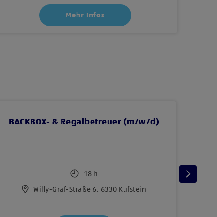
Mehr Infos
BACKBOX- & Regalbetreuer (m/w/d)
BAC
18 h
Willy-Graf-Straße 6, 6330 Kufstein