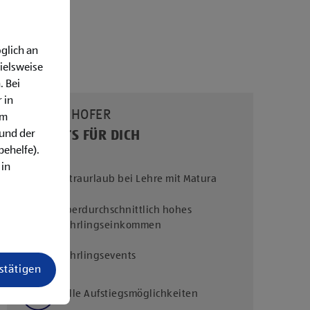
glich an
ielsweise
. Bei
 in
UNSERE HOFER
em
rund der
BENEFITS FÜR DICH
behelfe).
 in
Extraurlaub bei Lehre mit Matura
Überdurchschnittlich hohes
Lehrlingseinkommen
Lehrlingsevents
estätigen
Tolle Aufstiegsmöglichkeiten