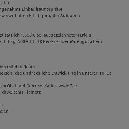
keiten
 angenehme Einkaufsatmosphäre
 gewissenhaften Erledigung der Aufgaben
usätzlich 1.500 € bei ausgezeichnetem Erfolg
er Erfolg: 500 € HOFER Reisen- oder Warengutschein,
den mit dem Team
persönliche und fachliche Entwicklung in unserer HOFER
chem Obst und Gemüse, Kaffee sowie Tee
eichweitem Filialnetz
ts
ungen