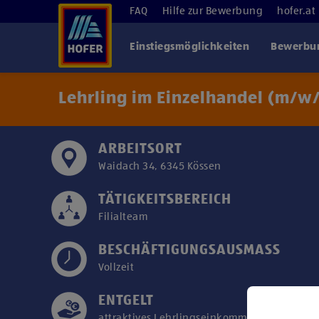
FAQ
Hilfe zur Bewerbung
hofer.at
Einstiegsmöglichkeiten
Bewerbun
Lehrling im Einzelhandel (m/w
ARBEITSORT
Waidach 34, 6345 Kössen
TÄTIGKEITSBEREICH
Filialteam
BESCHÄFTIGUNGSAUSMASS
Vollzeit
ENTGELT
attraktives Lehrlingseinkommen/Kollektivver