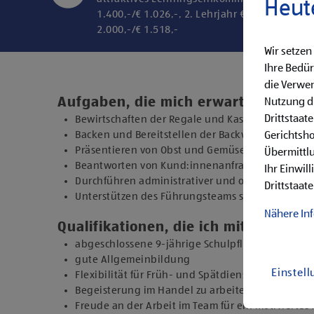
Heut
1.400,-/€ 1.026,-, 2. Lehrjahr € 1.600,-/€ 1.20
2.000,-/€ 1.518,-
Wir setzen
Ihre Bedür
die Verwen
Aufgaben, die mich erwarten
Nutzung di
Drittstaat
Bewirtschaften der Regale und Kassieren der Ein
Backen und Bereitstellen der Backware
Gerichtsh
Präsentieren von Obst und Gemüse sowie Durchfü
Übermittlu
Beantworten von Kund:innenanfragen
Ihr Einwil
Durchführen administrativer und organisatorisc
Drittstaate
Unterstützen des Führungsteams sowie Übernehm
Nähere In
Qualifikationen, die ich mitbringe
abgeschlossene 9-jährige Schulpflicht
gute Allgemeinbildung
Einstel
Flexibilität für Früh- und Spätdienste (Montag b
Begeisterung im Handel zu arbeiten und den Un
Freude an der Arbeit im Team für ein motiviertes