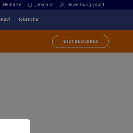
Merkliste
Jobalarm
Bewerbungsprofil
enavi
Jobsuche
JETZT BEWERBEN
 der Nutzung von Diensten bzw. Technologien von
ern zu, um diesen Inhalt anzuzeigen.