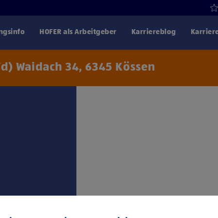
gsinfo
HOFER als Arbeitgeber
Karriereblog
Karrier
/d) Waidach 34, 6345 Kössen
Klicke hier und stimme
Drittanbiet
trag: 1. Lehrjahr €