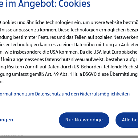
e im Angebot: Cookies
0,-, 3. Lehrjahr €
 Cookies und ähnliche Technologien ein, um unsere Website bestmö
fnisse anpassen zu können. Diese Technologien ermöglichen beisp
dung bestimmter Features und das Teilen auf sozialen Netzwerken
eser Technologien kann es zu einer Datenübermittlung an Anbieter
en, wie insbesondere die USA kommen. Da die USA laut Europäisch
käufe
of kein angemessenes Datenschutzniveau aufweist, bestehen aufg
hren von Qualitätskontrollen
ng Risiken (Zugriff auf Daten durch US-Behörden, fehlende Rechts
ligung umfasst gemäß Art. 49 Abs. 1 lit. a DSGVO diese Übermittlung
her Aufgaben
n.
en erster Führungstätigkeiten
formationen zum Datenschutz und den Widerrufsmöglichkeiten
lungen
Nur Notwendige
Alle b
is Samstag)
ternehmenserfolg mitzugestalten
 Miteinander