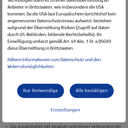
Technologien kann es zu einer Datenübermittlung an
Flexibilität für Früh- und Spätdienste (Montag bis
Anbieter in Drittstaaten, wie insbesondere die USA
Samstag)
kommen. Da die USA laut Europäischem Gerichtshof kein
Begeisterung im Handel zu arbeiten und den
Unternehmenserfolg mitzugestalten
angemessenes Datenschutzniveau aufweist, bestehen
Freude an der Arbeit im Team für ein motiviertes
aufgrund der Übermittlung Risiken (Zugriff auf Daten
Miteinander
durch US-Behörden, fehlende Rechtsbehelfe). Ihr
Bereitschaft zu körperlich anspruchsvollen Tätigkeiten
Einwilligung umfasst gemäß Art. 49 Abs. 1 lit. a DSGVO
freundlich im Umgang mit Kund:innen für eine
diese Übermittlung in Drittstaaten.
angenehme Einkaufsatmosphäre
zuverlässige und organisierte Arbeitsweise zur
Nähere Informationen zum Datenschutz und den
gewissenhaften Erledigung der Aufgaben
Widerrufsmöglichkeiten
Angebote, die mich überzeugen
1.000 € HOFER Reisen- oder Warengutschein und
zusätzlich 1.500 € bei ausgezeichnetem Erfolg
Nur Notwendige
Alle bestätigen
Erfolgsprämien bei positivem Lehrabschluss (guter Erfolg:
500 € HOFER Reisen- oder Warengutschein, bestanden:
150 €)
Einstellungen
Extraurlaub bei Lehre mit Matura
rasche Aufstiegsmöglichkeiten
top ausgestattet mit Headset und immer verbunden mit