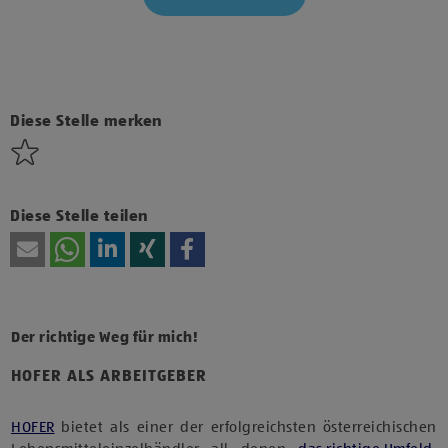
Klicke hier und stimme der Nutzung von Diensten bzw.
Technologien von Drittanbietern zu, um diesen Inhalt
anzuzeigen.
Diese Stelle merken
Diese Stelle teilen
Der richtige Weg für mich!
HOFER ALS ARBEITGEBER
HOFER
bietet als einer der erfolgreichsten österreichischen