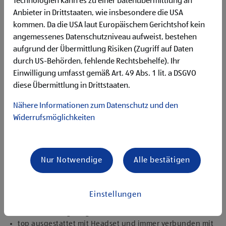
Technologien kann es zu einer Datenübermittlung an
Flexibilität für Früh- und Spätdienste (Montag bis
Anbieter in Drittstaaten, wie insbesondere die USA
Samstag)
kommen. Da die USA laut Europäischem Gerichtshof kein
Begeisterung im Handel zu arbeiten und den
Unternehmenserfolg mitzugestalten
angemessenes Datenschutzniveau aufweist, bestehen
Freude an der Arbeit im Team für ein motiviertes
aufgrund der Übermittlung Risiken (Zugriff auf Daten
Miteinander
durch US-Behörden, fehlende Rechtsbehelfe). Ihr
Bereitschaft zu körperlich anspruchsvollen Tätigkeiten
Einwilligung umfasst gemäß Art. 49 Abs. 1 lit. a DSGVO
freundlich im Umgang mit Kund:innen für eine
diese Übermittlung in Drittstaaten.
angenehme Einkaufsatmosphäre
zuverlässige und organisierte Arbeitsweise zur
Nähere Informationen zum Datenschutz und den
gewissenhaften Erledigung der Aufgaben
Widerrufsmöglichkeiten
Angebote, die mich überzeugen
1.000 € HOFER Reisen- oder Warengutschein und
zusätzlich 1.500 € bei ausgezeichnetem Erfolg
Nur Notwendige
Alle bestätigen
Erfolgsprämien bei positivem Lehrabschluss (guter Erfolg:
500 € HOFER Reisen- oder Warengutschein, bestanden:
150 €)
Einstellungen
Extraurlaub bei Lehre mit Matura
rasche Aufstiegsmöglichkeiten
top ausgestattet mit Headset und immer verbunden mit