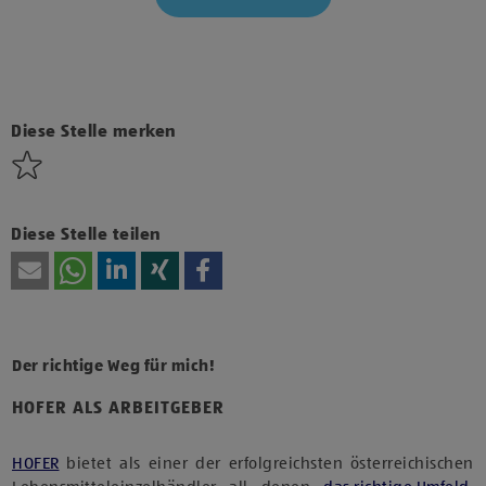
Klicke hier und stimme der Nutzung von Diensten bzw.
Technologien von Drittanbietern zu, um diesen Inhalt
anzuzeigen.
Diese Stelle merken
Diese Stelle teilen
Der richtige Weg für mich!
HOFER ALS ARBEITGEBER
HOFER
bietet als einer der erfolgreichsten österreichischen