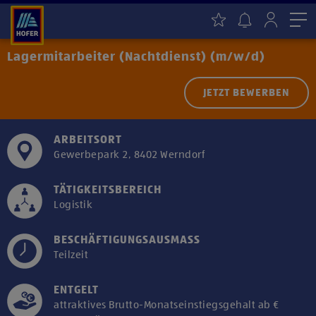
Me
Lagermitarbeiter (Nachtdienst) (m/w/d)
JETZT BEWERBEN
ARBEITSORT
Gewerbepark 2, 8402 Werndorf
TÄTIGKEITSBEREICH
Logistik
BESCHÄFTIGUNGSAUSMASS
Teilzeit
ENTGELT
attraktives Brutto-Monatseinstiegsgehalt ab €