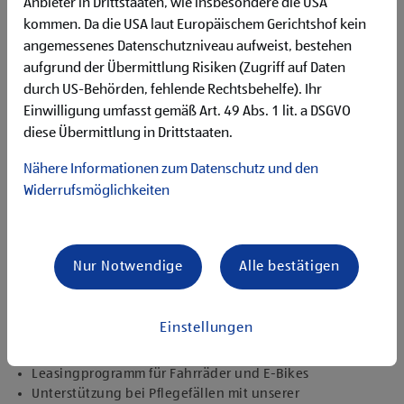
Anbieter in Drittstaaten, wie insbesondere die USA
Qualifikationen, die ich mitbringe
kommen. Da die USA laut Europäischem Gerichtshof kein
grundlegende Deutschkenntnisse
angemessenes Datenschutzniveau aufweist, bestehen
kein Staplerschein erforderlich
aufgrund der Übermittlung Risiken (Zugriff auf Daten
zuverlässige und selbstständige Arbeitsweise
durch US-Behörden, fehlende Rechtsbehelfe). Ihr
Bereitschaft zu körperlich anspruchsvollen Tätigkeiten
Einwilligung umfasst gemäß Art. 49 Abs. 1 lit. a DSGVO
diese Übermittlung in Drittstaaten.
Angebote, die mich überzeugen
attraktive Teilzeitoptionen
Nähere Informationen zum Datenschutz und den
vielseitiges Tätigkeitsfeld
Widerrufsmöglichkeiten
umfangreiche Einarbeitung und individuelles
Onboarding
moderne technische Ausstattung sowie Arbeitsmittel
kostenlose Verpflegung in Form von täglich frischem Obst
Nur Notwendige
Alle bestätigen
und Gemüse, Kaffee sowie Tee
sicherer und verlässlicher Arbeitgeber
DU-Kultur im ganzen Unternehmen
Einstellungen
Möglichkeit von mehrmonatigen Sabbaticals
vergünstigte Tarife bei Krankenzusatzversicherungen
Leasingprogramm für Fahrräder und E-Bikes
Unterstützung bei Pflegefällen mit unserer