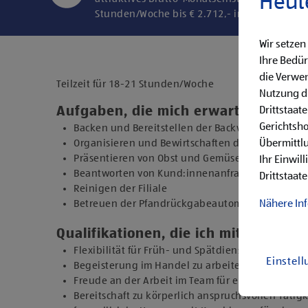
Heut
Stunden/Woche bis € 2.712,- in der Endstufe
Wir setzen
Ihre Bedür
die Verwen
Teilzeit für 18-21 Stunden/Woche
Nutzung di
Drittstaat
Aufgaben, die mich erwarten
Gerichtsh
Backen und Bereitstellen der Backware
Übermittlu
Organisieren und Bewirtschaften der Regale
Präsentieren von Obst und Gemüse sowie Durchfü
Ihr Einwil
Beantworten von Kund:innenanfragen
Drittstaate
Reinigen der Filiale
Nähere In
Betreuen der Pfandrückgabeautomaten
Qualifikationen, die ich mitbringe
Flexibilität für Früh- und Spätdienste (Montag b
Einstel
Begeisterung im Handel zu arbeiten und den Un
Freude an der Arbeit im Team für ein motiviertes
Bereitschaft zu körperlich anspruchsvollen Tätig