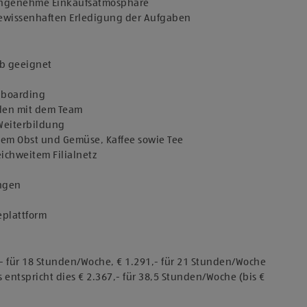
 angenehme Einkaufsatmosphäre
 gewissenhaften Erledigung der Aufgaben
ob geeignet
Onboarding
den mit dem Team
 Weiterbildung
chem Obst und Gemüse, Kaffee sowie Tee
eichweitem Filialnetz
ungen
eplattform
,- für 18 Stunden/Woche, € 1.291,- für 21 Stunden/Woche
 entspricht dies € 2.367,- für 38,5 Stunden/Woche (bis €