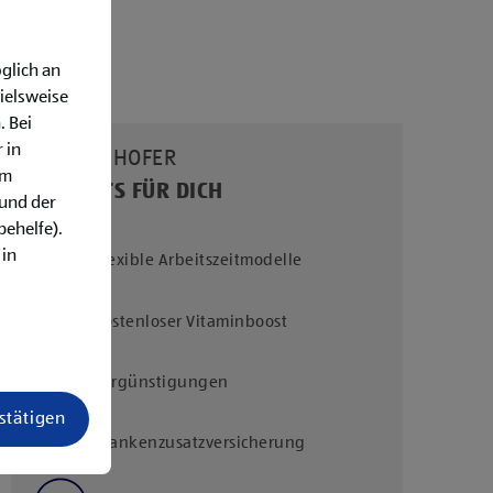
glich an
ielsweise
. Bei
 in
UNSERE HOFER
em
BENEFITS FÜR DICH
rund der
behelfe).
 in
Flexible Arbeitszeitmodelle
Kostenloser Vitaminboost
Vergünstigungen
estätigen
Krankenzusatzversicherung