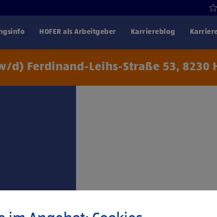
gsinfo
HOFER als Arbeitgeber
Karriereblog
Karrier
/d) Ferdinand-Leihs-Straße 53, 8230 
Klicke hier und stimme
Drittanbiet
€ 2.367,- für 38,5