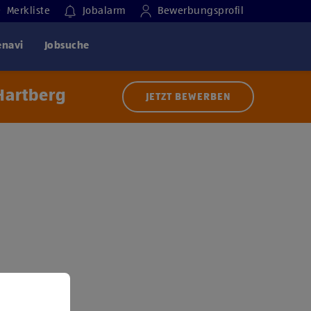
Merkliste
Jobalarm
Bewerbungsprofil
enavi
Jobsuche
Hartberg
JETZT BEWERBEN
 der Nutzung von Diensten bzw. Technologien von
ern zu, um diesen Inhalt anzuzeigen.