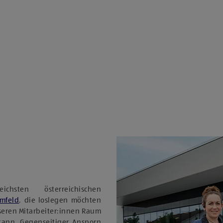
sten österreichischen
Umfeld
, die loslegen möchten
nseren Mitarbeiter:innen Raum
 kann. Gegenseitiger Ansporn