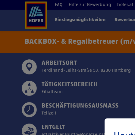
FAQ
Hilfe zur Bewerbung
hofer.at
Einstiegsmöglichkeiten
Bewerbun
BACKBOX- & Regalbetreuer (m/w
ARBEITSORT
Ferdinand-Leihs-Straße 53, 8230 Hartberg
TÄTIGKEITSBEREICH
Filialteam
BESCHÄFTIGUNGSAUSMASS
Teilzeit
ENTGELT
attraktives Brutto-Monatseinstiegsgehalt ab 