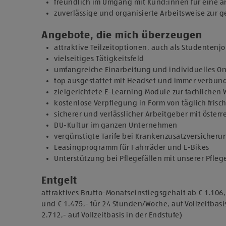
freundlich im Umgang mit Kund:innen für eine
zuverlässige und organisierte Arbeitsweise zur
Angebote, die mich überzeugen
attraktive Teilzeitoptionen, auch als Studentenj
vielseitiges Tätigkeitsfeld
umfangreiche Einarbeitung und individuelles 
top ausgestattet mit Headset und immer verbun
zielgerichtete E-Learning Module zur fachlichen
kostenlose Verpflegung in Form von täglich fris
sicherer und verlässlicher Arbeitgeber mit österr
DU-Kultur im ganzen Unternehmen
vergünstigte Tarife bei Krankenzusatzversicher
Leasingprogramm für Fahrräder und E-Bikes
Unterstützung bei Pflegefällen mit unserer Pfleg
Entgelt
attraktives Brutto-Monatseinstiegsgehalt ab € 1.106
und € 1.475,- für 24 Stunden/Woche, auf Vollzeitbasis
2.712,- auf Vollzeitbasis in der Endstufe)