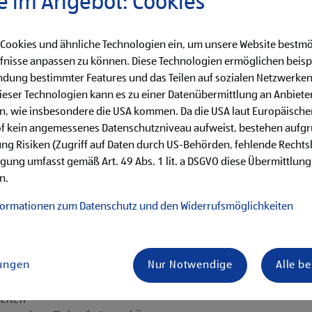
e im Angebot: Cookies
 Cookies und ähnliche Technologien ein, um unsere Website bestmö
fnisse anpassen zu können. Diese Technologien ermöglichen beisp
dung bestimmter Features und das Teilen auf sozialen Netzwerken
eser Technologien kann es zu einer Datenübermittlung an Anbieter
en, wie insbesondere die USA kommen. Da die USA laut Europäisch
of kein angemessenes Datenschutzniveau aufweist, bestehen aufg
ng Risiken (Zugriff auf Daten durch US-Behörden, fehlende Rechts
hren von Qualitätskontrollen
ligung umfasst gemäß Art. 49 Abs. 1 lit. a DSGVO diese Übermittlung
n.
formationen zum Datenschutz und den Widerrufsmöglichkeiten
is Samstag)
lungen
Nur Notwendige
Alle b
ternehmenserfolg mitzugestalten
 Miteinander
keiten