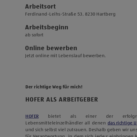
Arbeitsort
​Ferdinand-Leihs-Straße 53, 8230 Hartberg​
Arbeitsbeginn
​ab sofort​
Online bewerben
Jetzt online mit Lebenslauf bewerben.
Der richtige Weg für mich!
HOFER ALS ARBEITGEBER
HOFER
bietet als einer der erfolgreich
Lebensmitteleinzelhändler all denen
das richtige 
und sich selbst viel zutrauen. Deshalb geben wir u
für Verantwortung, in dem sich jede:r einbringen