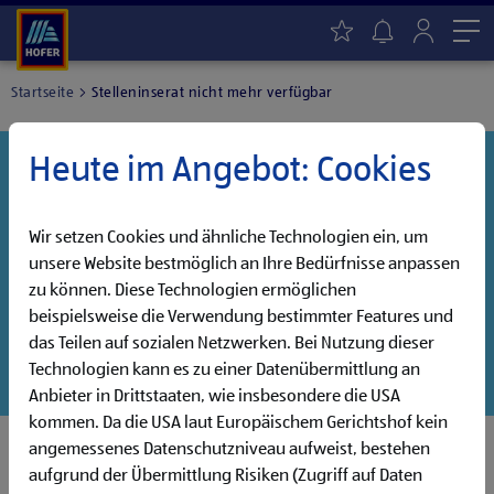
Me
Startseite
Stelleninserat nicht mehr verfügbar
Heute im Angebot: Cookies
Danke für dein Interesse!
Diese Stelle wurde leider bereits besetzt, aber wir
haben noch weitere Jobs, die auf dich warten!
Wir setzen Cookies und ähnliche Technologien ein, um
unsere Website bestmöglich an Ihre Bedürfnisse anpassen
Entdecke unsere offenen Jobs oder abonniere deinen
zu können. Diese Technologien ermöglichen
persönlichen Jobalarm:
beispielsweise die Verwendung bestimmter Features und
das Teilen auf sozialen Netzwerken. Bei Nutzung dieser
Jobsuche
Jobalarm
Technologien kann es zu einer Datenübermittlung an
Anbieter in Drittstaaten, wie insbesondere die USA
kommen. Da die USA laut Europäischem Gerichtshof kein
angemessenes Datenschutzniveau aufweist, bestehen
aufgrund der Übermittlung Risiken (Zugriff auf Daten