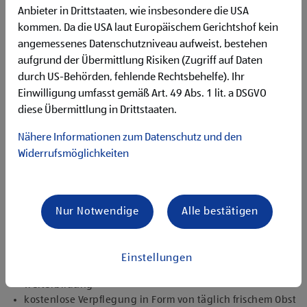
Begeisterung im Handel zu arbeiten und den
Anbieter in Drittstaaten, wie insbesondere die USA
Unternehmenserfolg mitzugestalten
kommen. Da die USA laut Europäischem Gerichtshof kein
Freude an der Arbeit im Team für ein motiviertes
angemessenes Datenschutzniveau aufweist, bestehen
Miteinander
aufgrund der Übermittlung Risiken (Zugriff auf Daten
Bereitschaft zu körperlich anspruchsvollen Tätigkeiten
freundlich im Umgang mit Kund:innen für eine
durch US-Behörden, fehlende Rechtsbehelfe). Ihr
angenehme Einkaufsatmosphäre
Einwilligung umfasst gemäß Art. 49 Abs. 1 lit. a DSGVO
zuverlässige und organisierte Arbeitsweise zur
diese Übermittlung in Drittstaaten.
gewissenhaften Erledigung der Aufgaben
Nähere Informationen zum Datenschutz und den
Angebote, die mich überzeugen
Widerrufsmöglichkeiten
attraktive Teilzeitoptionen, auch als Studentenjob
geeignet
vielseitiges Tätigkeitsfeld
umfangreiche Einarbeitung und individuelles
Nur Notwendige
Alle bestätigen
Onboarding
top ausgestattet mit Headset und immer verbunden mit
dem Team
Einstellungen
zielgerichtete E-Learning Module zur fachlichen
Weiterbildung
kostenlose Verpflegung in Form von täglich frischem Obst