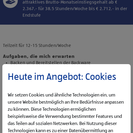
attraktives Brutto-Monatseinstiegsgehalt ab €
2.367,- für 38,5 Stunden/Woche bis € 2.712,- in der
Endstufe
Klicke hier und stimme der Nutzung von
Diensten bzw. Technologien von
Drittanbietern zu, um diesen Inhalt
Teilzeit für 12-15 Stunden/Woche
anzuzeigen.
Aufgaben, die mich erwarten
Backen und Bereitstellen der Backware
Organisieren und Bewirtschaften der Regale
Heute im Angebot: Cookies
Präsentieren von Obst und Gemüse sowie Durchführen
von Qualitätskontrollen
Beantworten von Kund:innenanfragen
Wir setzen Cookies und ähnliche Technologien ein, um
Reinigen der Filiale
Betreuen der Pfandrückgabeautomaten
unsere Website bestmöglich an Ihre Bedürfnisse anpassen
zu können. Diese Technologien ermöglichen
Qualifikationen, die ich mitbringe
beispielsweise die Verwendung bestimmter Features und
Flexibilität für Früh- und Spätdienste (Montag bis
das Teilen auf sozialen Netzwerken. Bei Nutzung dieser
Samstag)
Technologien kann es zu einer Datenübermittlung an