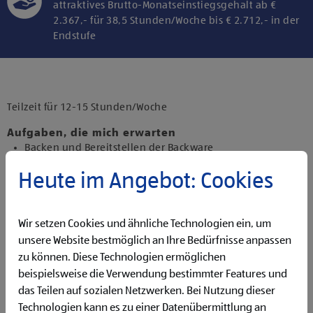
attraktives Brutto-Monatseinstiegsgehalt ab €
2.367,- für 38,5 Stunden/Woche bis € 2.712,- in der
Endstufe
Klicke hier und stimme der Nutzung von
Diensten bzw. Technologien von
Drittanbietern zu, um diesen Inhalt
Teilzeit für 12-15 Stunden/Woche
anzuzeigen.
Aufgaben, die mich erwarten
Backen und Bereitstellen der Backware
Organisieren und Bewirtschaften der Regale
Heute im Angebot: Cookies
Präsentieren von Obst und Gemüse sowie Durchführen
von Qualitätskontrollen
Beantworten von Kund:innenanfragen
Wir setzen Cookies und ähnliche Technologien ein, um
Reinigen der Filiale
Betreuen der Pfandrückgabeautomaten
unsere Website bestmöglich an Ihre Bedürfnisse anpassen
zu können. Diese Technologien ermöglichen
Qualifikationen, die ich mitbringe
beispielsweise die Verwendung bestimmter Features und
Flexibilität für Früh- und Spätdienste (Montag bis
das Teilen auf sozialen Netzwerken. Bei Nutzung dieser
Samstag)
Technologien kann es zu einer Datenübermittlung an