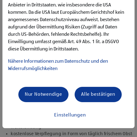
Begeisterung im Handel zu arbeiten und den
Anbieter in Drittstaaten, wie insbesondere die USA
Unternehmenserfolg mitzugestalten
kommen. Da die USA laut Europäischem Gerichtshof kein
Freude an der Arbeit im Team für ein motiviertes
angemessenes Datenschutzniveau aufweist, bestehen
Miteinander
aufgrund der Übermittlung Risiken (Zugriff auf Daten
Bereitschaft zu körperlich anspruchsvollen Tätigkeiten
freundlich im Umgang mit Kund:innen für eine
durch US-Behörden, fehlende Rechtsbehelfe). Ihr
angenehme Einkaufsatmosphäre
Einwilligung umfasst gemäß Art. 49 Abs. 1 lit. a DSGVO
zuverlässige und organisierte Arbeitsweise zur
diese Übermittlung in Drittstaaten.
gewissenhaften Erledigung der Aufgaben
Nähere Informationen zum Datenschutz und den
Angebote, die mich überzeugen
Widerrufsmöglichkeiten
attraktive Teilzeitoptionen, auch als Studentenjob
geeignet
vielseitiges Tätigkeitsfeld
umfangreiche Einarbeitung und individuelles
Nur Notwendige
Alle bestätigen
Onboarding
top ausgestattet mit Headset und immer verbunden mit
dem Team
Einstellungen
zielgerichtete E-Learning Module zur fachlichen
Weiterbildung
kostenlose Verpflegung in Form von täglich frischem Obst