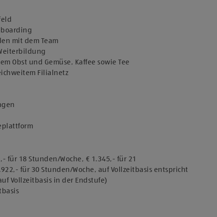
feld
Onboarding
nden mit dem Team
 Weiterbildung
chem Obst und Gemüse, Kaffee sowie Tee
eichweitem Filialnetz
ungen
geplattform
,- für 18 Stunden/Woche, € 1.345,- für 21
922,- für 30 Stunden/Woche, auf Vollzeitbasis entspricht
uf Vollzeitbasis in der Endstufe)
tbasis