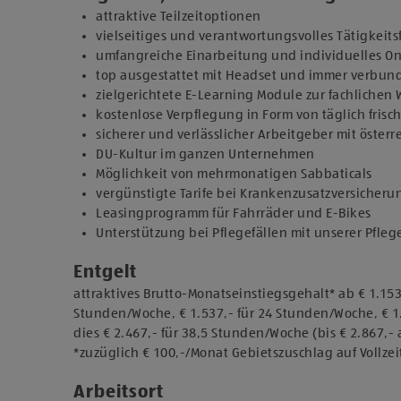
attraktive Teilzeitoptionen
vielseitiges und verantwortungsvolles Tätigkeits
umfangreiche Einarbeitung und individuelles 
top ausgestattet mit Headset und immer verbu
zielgerichtete E-Learning Module zur fachlichen
kostenlose Verpflegung in Form von täglich fris
sicherer und verlässlicher Arbeitgeber mit österr
DU-Kultur im ganzen Unternehmen
Möglichkeit von mehrmonatigen Sabbaticals
vergünstigte Tarife bei Krankenzusatzversicher
Leasingprogramm für Fahrräder und E-Bikes
Unterstützung bei Pflegefällen mit unserer Pfle
Entgelt
attraktives Brutto-Monatseinstiegsgehalt* ab € 1.153
Stunden/Woche, € 1.537,- für 24 Stunden/Woche, € 1.
dies € 2.467,- für 38,5 Stunden/Woche (bis € 2.867,- a
*zuzüglich € 100,-/Monat Gebietszuschlag auf Vollzei
Arbeitsort