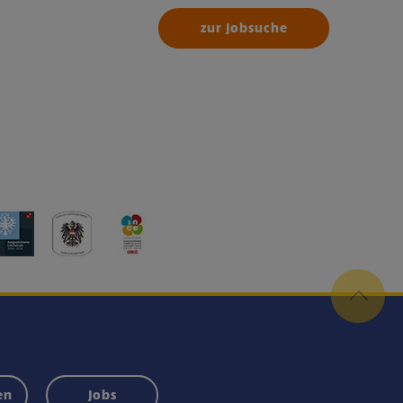
zur Jobsuche
en
Jobs