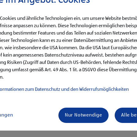
e im Angebot: Cookies
käufe
 Cookies und ähnliche Technologien ein, um unsere Website bestmö
fnisse anpassen zu können. Diese Technologien ermöglichen beisp
hren von Qualitätskontrollen
dung bestimmter Features und das Teilen auf sozialen Netzwerken
eser Technologien kann es zu einer Datenübermittlung an Anbieter
en, wie insbesondere die USA kommen. Da die USA laut Europäisch
of kein angemessenes Datenschutzniveau aufweist, bestehen aufg
ng Risiken (Zugriff auf Daten durch US-Behörden, fehlende Rechts
ligung umfasst gemäß Art. 49 Abs. 1 lit. a DSGVO diese Übermittlung
von Vorteil
n.
 mit unseren Kund:innen
is Samstag)
formationen zum Datenschutz und den Widerrufsmöglichkeiten
ternehmenserfolg mitzugestalten
 Miteinander
keiten
 angenehme Einkaufsatmosphäre
lungen
Nur Notwendige
Alle b
 gewissenhaften Erledigung der Aufgaben