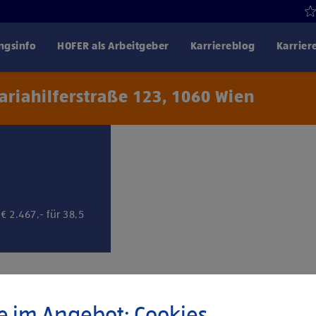
gsinfo
HOFER als Arbeitgeber
Karriereblog
Karrier
riahilferstraße 123, 1060 Wien
Klicke hier und stimme
Drittanbiet
€ 2.467,- für 38,5