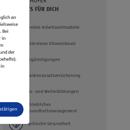
UNSERE HOFER
BENEFITS FÜR DICH
glich an
ielsweise
Flexible Arbeitszeitmodelle
. Bei
 in
Kostenloser Vitaminboost
em
rund der
behelfe).
Vergünstigungen
 in
Krankenzusatzversicherung
Aus- und Weiterbildungen
Betriebliches
estätigen
Gesundheitsmanagement
Psychische Gesundheit