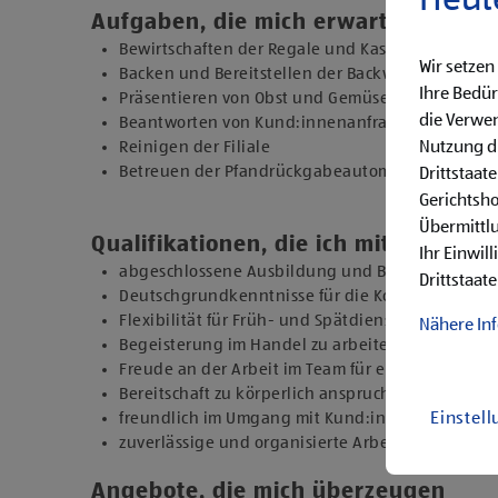
Heut
Aufgaben, die mich erwarten
Bewirtschaften der Regale und Kassieren der Ein
Wir setzen
Backen und Bereitstellen der Backware
Ihre Bedür
Präsentieren von Obst und Gemüse sowie Durchfü
die Verwen
Beantworten von Kund:innenanfragen
Reinigen der Filiale
Nutzung di
Betreuen der Pfandrückgabeautomaten
Drittstaat
Gerichtsh
Übermittlu
Qualifikationen, die ich mitbringe
Ihr Einwil
abgeschlossene Ausbildung und Berufserfahrung 
Drittstaate
Deutschgrundkenntnisse für die Kommunikation
Flexibilität für Früh- und Spätdienste (Montag b
Nähere In
Begeisterung im Handel zu arbeiten und den Un
Freude an der Arbeit im Team für ein motiviertes
Bereitschaft zu körperlich anspruchsvollen Tätig
freundlich im Umgang mit Kund:innen für eine
Einstel
zuverlässige und organisierte Arbeitsweise zur
Angebote, die mich überzeugen