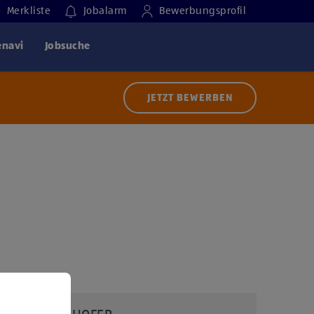
Merkliste
Jobalarm
Bewerbungsprofil
enavi
Jobsuche
JETZT BEWERBEN
 der Nutzung von Diensten bzw. Technologien von
ern zu, um diesen Inhalt anzuzeigen.