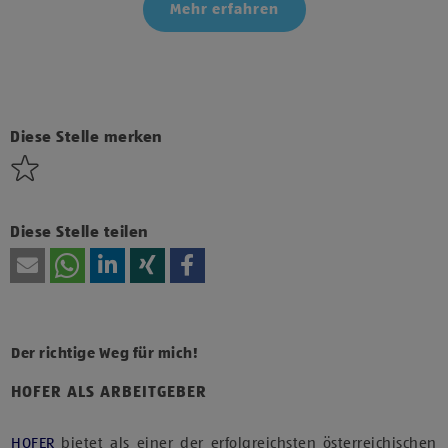
Mehr erfahren
Klicke hier und stimme der Nutzung von Diensten bzw.
Technologien von Drittanbietern zu, um diesen Inhalt
anzuzeigen.
Diese Stelle merken
Diese Stelle teilen
Der richtige Weg für mich!
HOFER ALS ARBEITGEBER
HOFER
bietet als einer der erfolgreichsten österreichischen