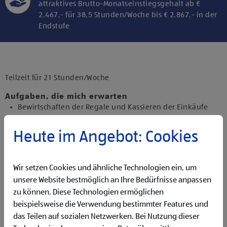
attraktives Brutto-Monatseinstiegsgehalt ab €
2.467,- für 38,5 Stunden/Woche bis € 2.867,- in der
Endstufe
Klicke hier und stimme der Nutzung von
Diensten bzw. Technologien von
Drittanbietern zu, um diesen Inhalt
Teilzeit für 21 Stunden/Woche
anzuzeigen.
Aufgaben, die mich erwarten
Bewirtschaften der Regale und Kassieren der Einkäufe
Backen und Bereitstellen der Backware
Präsentieren von Obst und Gemüse sowie Durchführen
Heute im Angebot: Cookies
von Qualitätskontrollen
Beantworten von Kund:innenanfragen
Reinigen der Filiale
Wir setzen Cookies und ähnliche Technologien ein, um
Betreuen der Pfandrückgabeautomaten
unsere Website bestmöglich an Ihre Bedürfnisse anpassen
zu können. Diese Technologien ermöglichen
Qualifikationen, die ich mitbringe
beispielsweise die Verwendung bestimmter Features und
abgeschlossene Ausbildung und Berufserfahrung von
das Teilen auf sozialen Netzwerken. Bei Nutzung dieser
Vorteil