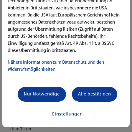
Deutschgrundkenntnisse für die Kommunikation mit
Technologien kann es zu einer Datenübermittlung an
unseren Kund:innen
Anbieter in Drittstaaten, wie insbesondere die USA
Flexibilität für Früh- und Spätdienste (Montag bis
kommen. Da die USA laut Europäischem Gerichtshof kein
Samstag)
angemessenes Datenschutzniveau aufweist, bestehen
Begeisterung im Handel zu arbeiten und den
aufgrund der Übermittlung Risiken (Zugriff auf Daten
Unternehmenserfolg mitzugestalten
durch US-Behörden, fehlende Rechtsbehelfe). Ihr
Freude an der Arbeit im Team für ein motiviertes
Einwilligung umfasst gemäß Art. 49 Abs. 1 lit. a DSGVO
Miteinander
diese Übermittlung in Drittstaaten.
Bereitschaft zu körperlich anspruchsvollen Tätigkeiten
freundlich im Umgang mit Kund:innen für eine
Nähere Informationen zum Datenschutz und den
angenehme Einkaufsatmosphäre
Widerrufsmöglichkeiten
zuverlässige und organisierte Arbeitsweise zur
gewissenhaften Erledigung der Aufgaben
Angebote, die mich überzeugen
Nur Notwendige
Alle bestätigen
attraktive Teilzeitoptionen
vielseitiges und verantwortungsvolles Tätigkeitsfeld
umfangreiche Einarbeitung und individuelles
Einstellungen
Onboarding
top ausgestattet mit Headset und immer verbunden mit
dem Team