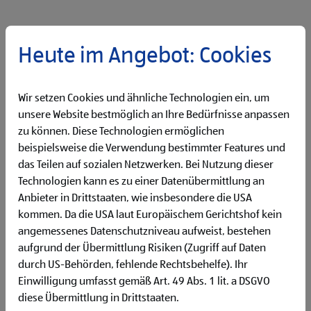
Sommer bedeutet Praktikumszeit bei HOFER
Heute im Angebot: Cookies
Die ersten Schritte in das Berufsleben haben auch dieses Jahr,
rund 70 Praktikantinnen und Praktikanten in den
verschiedensten Abteilungen bei HOFER absolviert. Unser Ziel
Wir setzen Cookies und ähnliche Technologien ein, um
als verlässlicher Arbeitgeber ist es, möglichst viele
unsere Website bestmöglich an Ihre Bedürfnisse anpassen
authentische Einblicke zu gewähren. Neben spannenden
zu können. Diese Technologien ermöglichen
Erfahrungen und neuen Kenntnissen im Gepäck, erhielten
beispielsweise die Verwendung bestimmter Features und
alle Praktikantinnen und Praktikanten eine HOFER Goodie
das Teilen auf sozialen Netzwerken. Bei Nutzung dieser
Bag gefüllt mit Pesto, Nudeln, Keksen, Schreibunterlagen
Technologien kann es zu einer Datenübermittlung an
und einem Zertifikat als Zeichen der Dankbarkeit. Nach der
Anbieter in Drittstaaten, wie insbesondere die USA
Ausgabe der Goodie Bags in der Begegnungszone des
kommen. Da die USA laut Europäischem Gerichtshof kein
Headquarters in Sattledt wurde diese Erinnerung mit einem
gemeinsamen Gruppenfoto festgehalten. Im Anschluss an
angemessenes Datenschutzniveau aufweist, bestehen
das Gruppenfoto gab uns Carolin ein kurzes Interview. Darin
aufgrund der Übermittlung Risiken (Zugriff auf Daten
verrät sie mehr über ihre Zeit und ihre Tätigkeiten im
durch US-Behörden, fehlende Rechtsbehelfe). Ihr
Praktikum bei HOFER.
Einwilligung umfasst gemäß Art. 49 Abs. 1 lit. a DSGVO
diese Übermittlung in Drittstaaten.