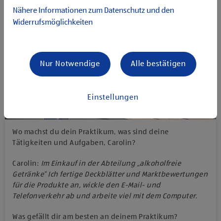
Nähere Informationen zum Datenschutz und den
Widerrufsmöglichkeiten
Nur Notwendige
Alle bestätigen
Einstellungen
Wo machst du dein Praktikum, was sind deine
Tätigkeiten und Aufgaben, Carolin?
Carolin:
Im Einkauf in der Abteilung „alkoholfreie
Getränke“ Ich fertige Deckblätter und Marktbewertungen
für die Produkte an, wickle den E-Mail- und
Telefonverkehr ab und arbeite viel mit dem Computer.
Was gefällt dir am besten an deinem Praktikum?