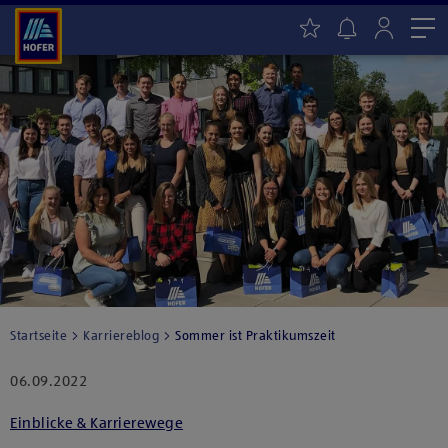
Me
Startseite
Karriereblog
Sommer ist Praktikumszeit
06.09.2022
Einblicke & Karrierewege