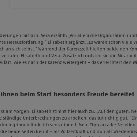
rderungen mit sich. Vera erzählt: „Vor allem die Organisation r
chte Herausforderung.“ Elisabeth ergänzt: „Es waren schon viel
uch an sich selbst.“ Während der Karenzzeit hielten beide den K
 verraten Elisabeth und Vera. Zusätzlich nutzten sie die Mitarbe
klärt, wie es nach der Karenz weitergeht – das erleichtert den 
 ihnen beim Start besonders Freude bereitet 
uss am Morgen. Elisabeth stimmt hier auch zu: „Auf den guten, h
ständige Unterbrechungen zu arbeiten, das tut richtig gut. “Ein 
en Kolleg:innen finde ich sensationell. Mein Tipp an alle: Sei of
 beide Seiten kennt – als Vollzeitkraft und nun als Wiedereins