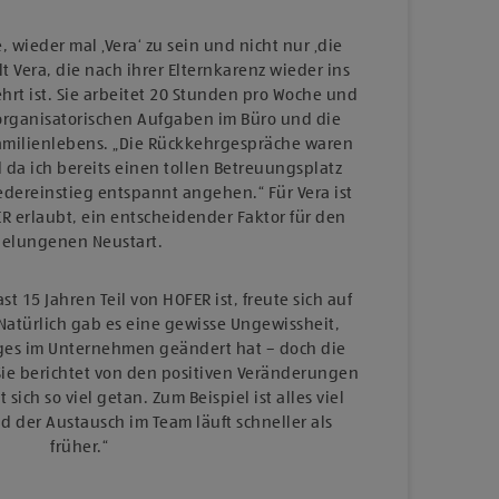
e, wieder mal ‚Vera‘ zu sein und nicht nur ‚die
t Vera, die nach ihrer Elternkarenz wieder ins
t ist. Sie arbeitet 20 Stunden pro Woche und
 organisatorischen Aufgaben im Büro und die
Familienlebens. „Die Rückkehrgespräche waren
 da ich bereits einen tollen Betreuungsplatz
edereinstieg entspannt angehen.“ Für Vera ist
FER erlaubt, ein entscheidender Faktor für den
gelungenen Neustart.
ast 15 Jahren Teil von HOFER ist, freute sich auf
„Natürlich gab es eine gewisse Ungewissheit,
ges im Unternehmen geändert hat – doch die
ie berichtet von den positiven Veränderungen
 sich so viel getan. Zum Beispiel ist alles viel
 der Austausch im Team läuft schneller als
früher.“