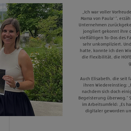
„Ich war voller Vorfreud
Mama von Paula' “, erzähl
Unternehmen zurückgekehr
jongliert gekonnt ihre
vielfältigen To-Dos des 
sehr unkompliziert. Und
hatte, konnte ich den Wi
die Flexibilität, die HO
Auch Elisabeth, die seit f
ihren Wiedereinstieg: 
nachdem sich doch eini
Begeisterung überwog.“ S
im Arbeitsumfeld: „Es hat
digitaler geworden und