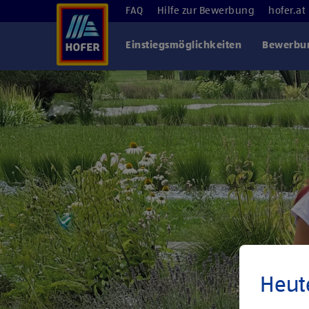
FAQ
Hilfe zur Bewerbung
hofer.at
Einstiegsmöglichkeiten
Bewerbun
Heut