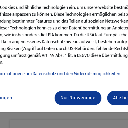
 Cookies und ähnliche Technologien ein, um unsere Website bestmö
fnisse anpassen zu können. Diese Technologien ermöglichen beisp
dung bestimmter Features und das Teilen auf sozialen Netzwerken
eser Technologien kann es zu einer Datenübermittlung an Anbieter
en, wie insbesondere die USA kommen. Da die USA laut Europäisch
einstieg nach der Karenz
of kein angemessenes Datenschutzniveau aufweist, bestehen aufg
ng Risiken (Zugriff auf Daten durch US-Behörden, fehlende Rechts
ligung umfasst gemäß Art. 49 Abs. 1 lit. a DSGVO diese Übermittlung
r Comeback als persönliche Assistentin
n.
formationen zum Datenschutz und den Widerrufsmöglichkeiten
nn eine aufregende, aber auch herausfordernde Zeit sein. Wie es 
t, erzählen uns die engagierten Wiedereinsteigerinnen Elisabet
im Unternehmen durchlaufen – von der Assistenz der Geschäftsfü
Nachhaltigkeits-Abteilung und zum Supply Chain Management.
lungen
Nur Notwendige
Alle b