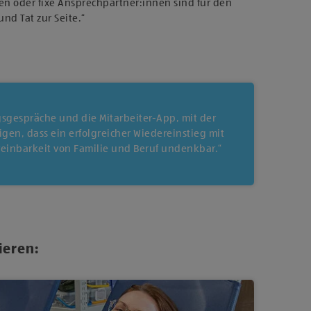
en oder fixe Ansprechpartner:innen sind für den
nd Tat zur Seite.“
sgespräche und die Mitarbeiter-App, mit der
en, dass ein erfolgreicher Wiedereinstieg mit
ereinbarkeit von Familie und Beruf undenkbar.“
ieren: