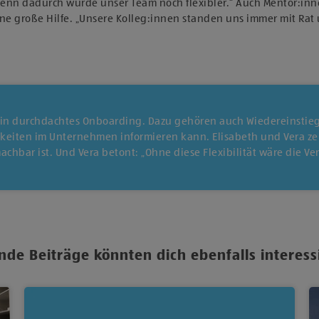
 denn dadurch wurde unser Team noch flexibler.“ Auch Mentor:inn
ne große Hilfe. „Unsere Kolleg:innen standen uns immer mit Rat u
in durchdachtes Onboarding. Dazu gehören auch Wiedereinstieg
eiten im Unternehmen informieren kann. Elisabeth und Vera zeig
machbar ist. Und Vera betont: „Ohne diese Flexibilität wäre die V
nde Beiträge könnten dich ebenfalls interess