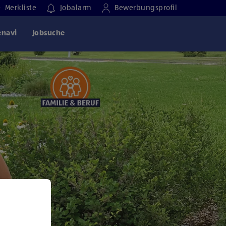
Merkliste
Jobalarm
Bewerbungsprofil
enavi
Jobsuche