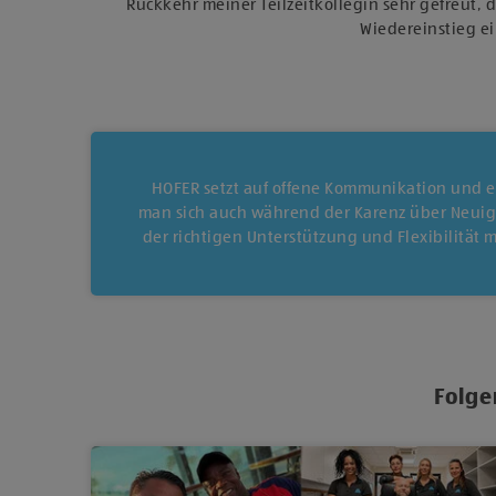
Rückkehr meiner Teilzeitkollegin sehr gefreut,
Wiedereinstieg ei
HOFER setzt auf offene Kommunikation und e
man sich auch während der Karenz über Neuigk
der richtigen Unterstützung und Flexibilität 
Folge